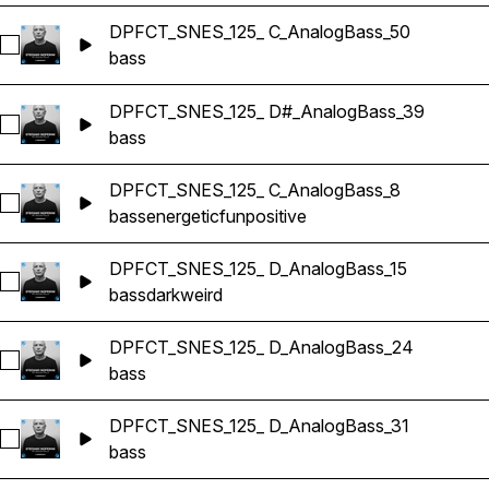
DPFCT_SNES_125_ C_AnalogBass_50
Sélectionnez DPFCT_SNES_125_ C_AnalogBass_50
bass
DPFCT_SNES_125_ D#_AnalogBass_39
Sélectionnez DPFCT_SNES_125_ D#_AnalogBass_39
bass
DPFCT_SNES_125_ C_AnalogBass_8
Sélectionnez DPFCT_SNES_125_ C_AnalogBass_8
bass
energetic
fun
positive
DPFCT_SNES_125_ D_AnalogBass_15
Sélectionnez DPFCT_SNES_125_ D_AnalogBass_15
bass
dark
weird
DPFCT_SNES_125_ D_AnalogBass_24
Sélectionnez DPFCT_SNES_125_ D_AnalogBass_24
bass
DPFCT_SNES_125_ D_AnalogBass_31
Sélectionnez DPFCT_SNES_125_ D_AnalogBass_31
bass