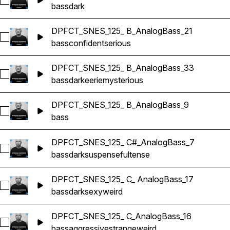
Sélectionnez DPFCT_SNES_125_ B_AnalogBass_18
bass
dark
DPFCT_SNES_125_ B_AnalogBass_21
Sélectionnez DPFCT_SNES_125_ B_AnalogBass_21
bass
confident
serious
DPFCT_SNES_125_ B_AnalogBass_33
Sélectionnez DPFCT_SNES_125_ B_AnalogBass_33
bass
dark
eerie
mysterious
DPFCT_SNES_125_ B_AnalogBass_9
Sélectionnez DPFCT_SNES_125_ B_AnalogBass_9
bass
DPFCT_SNES_125_ C#_AnalogBass_7
Sélectionnez DPFCT_SNES_125_ C#_AnalogBass_7
bass
dark
suspenseful
tense
DPFCT_SNES_125_ C_ AnalogBass_17
Sélectionnez DPFCT_SNES_125_ C_ AnalogBass_17
bass
dark
sexy
weird
DPFCT_SNES_125_ C_AnalogBass_16
Sélectionnez DPFCT_SNES_125_ C_AnalogBass_16
bass
aggressive
strange
weird