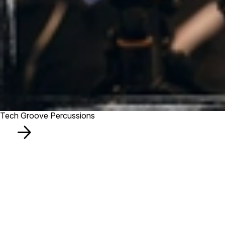
Tech Groove Percussions