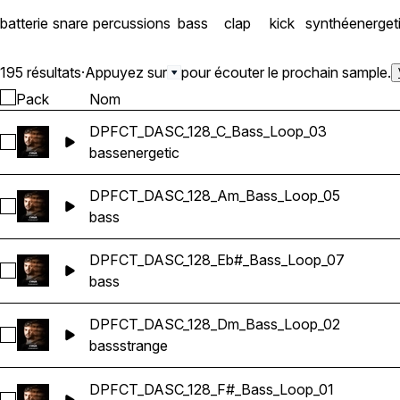
ont été impeccablement co
batterie
snare
percussions
bass
clap
kick
synthé
energet
195 résultats
·
Appuyez sur
pour écouter le prochain sample.
Pack
Nom
DPFCT_DASC_128_C_Bass_Loop_03
Sélectionnez DPFCT_DASC_128_C_Bass_Loop_03
bass
energetic
DPFCT_DASC_128_Am_Bass_Loop_05
Sélectionnez DPFCT_DASC_128_Am_Bass_Loop_05
bass
DPFCT_DASC_128_Eb#_Bass_Loop_07
Sélectionnez DPFCT_DASC_128_Eb#_Bass_Loop_07
bass
DPFCT_DASC_128_Dm_Bass_Loop_02
Sélectionnez DPFCT_DASC_128_Dm_Bass_Loop_02
bass
strange
DPFCT_DASC_128_F#_Bass_Loop_01