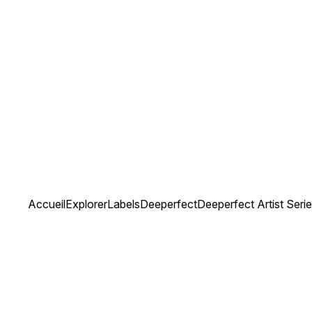
Accueil
Explorer
Labels
Deeperfect
Deeperfect Artist Ser