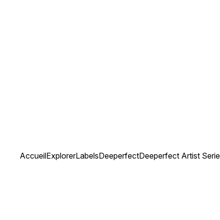
Accueil
Explorer
Labels
Deeperfect
Deeperfect Artist Serie