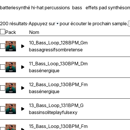
sample pack. Let the music 
batterie
synthé
hi-hat
percussions
bass
effets
pad synthé
som
200 résultats
·
Appuyez sur
pour écouter le prochain sample.
Pack
Nom
10_Bass_Loop_128BPM_Gm
Sélectionnez 10_Bass_Loop_128BPM_Gm
bass
agressif
sombre
tense
11_Bass_Loop_130BPM_Dm
Sélectionnez 11_Bass_Loop_130BPM_Dm
bass
énergique
12_Bass_Loop_130BPM_Fm
Sélectionnez 12_Bass_Loop_130BPM_Fm
bass
énergique
13_Bass_Loop_131BPM_G
Sélectionnez 13_Bass_Loop_131BPM_G
bass
insolite
playful
sexy
15_Bass_Loop_130BPM_Fm