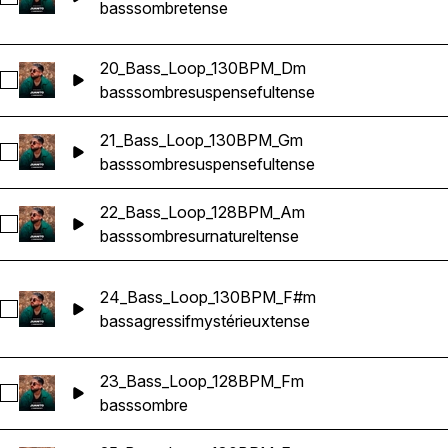
bass
sombre
tense
20_Bass_Loop_130BPM_Dm
Sélectionnez 20_Bass_Loop_130BPM_Dm
bass
sombre
suspenseful
tense
21_Bass_Loop_130BPM_Gm
Sélectionnez 21_Bass_Loop_130BPM_Gm
bass
sombre
suspenseful
tense
22_Bass_Loop_128BPM_Am
Sélectionnez 22_Bass_Loop_128BPM_Am
bass
sombre
surnaturel
tense
24_Bass_Loop_130BPM_F#m
Sélectionnez 24_Bass_Loop_130BPM_F#m
bass
agressif
mystérieux
tense
23_Bass_Loop_128BPM_Fm
Sélectionnez 23_Bass_Loop_128BPM_Fm
bass
sombre