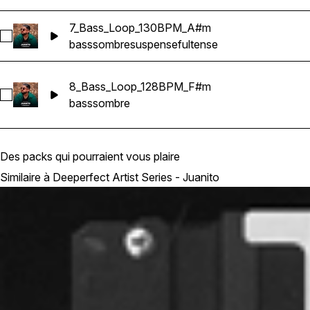
7_Bass_Loop_130BPM_A#m
Sélectionnez 7_Bass_Loop_130BPM_A#m
bass
sombre
suspenseful
tense
8_Bass_Loop_128BPM_F#m
Sélectionnez 8_Bass_Loop_128BPM_F#m
bass
sombre
Des packs qui pourraient vous plaire
Similaire à Deeperfect Artist Series - Juanito