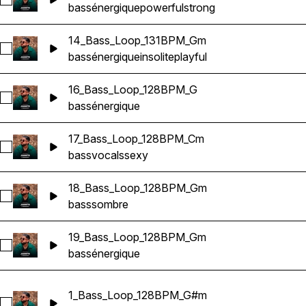
Sélectionnez 15_Bass_Loop_130BPM_Fm
bass
énergique
powerful
strong
14_Bass_Loop_131BPM_Gm
Sélectionnez 14_Bass_Loop_131BPM_Gm
bass
énergique
insolite
playful
16_Bass_Loop_128BPM_G
Sélectionnez 16_Bass_Loop_128BPM_G
bass
énergique
17_Bass_Loop_128BPM_Cm
Sélectionnez 17_Bass_Loop_128BPM_Cm
bass
vocals
sexy
18_Bass_Loop_128BPM_Gm
Sélectionnez 18_Bass_Loop_128BPM_Gm
bass
sombre
19_Bass_Loop_128BPM_Gm
Sélectionnez 19_Bass_Loop_128BPM_Gm
bass
énergique
1_Bass_Loop_128BPM_G#m
Sélectionnez 1_Bass_Loop_128BPM_G#m