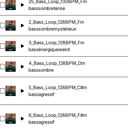
25_Bass_Loop_130BPM_Fm
Sélectionnez 25_Bass_Loop_130BPM_Fm
bass
sombre
tense
2_Bass_Loop_128BPM_Fm
Sélectionnez 2_Bass_Loop_128BPM_Fm
bass
sombre
mystérieux
3_Bass_Loop_128BPM_Fm
Sélectionnez 3_Bass_Loop_128BPM_Fm
bass
énergique
weird
4_Bass_Loop_128BPM_Dm
Sélectionnez 4_Bass_Loop_128BPM_Dm
bass
sombre
5_Bass_Loop_128BPM_C#m
Sélectionnez 5_Bass_Loop_128BPM_C#m
bass
agressif
6_Bass_Loop_128BPM_F#m
Sélectionnez 6_Bass_Loop_128BPM_F#m
bass
agressif