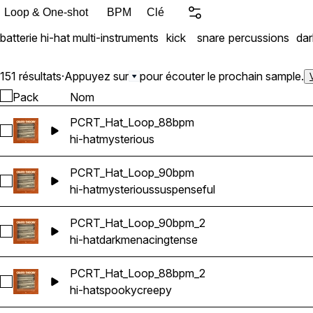
Loop & One-shot
BPM
Clé
batterie
hi-hat
multi-instruments
kick
snare
percussions
dar
151 résultats
·
Appuyez sur
pour écouter le prochain sample.
Pack
Nom
PCRT_Hat_Loop_88bpm
Sélectionnez PCRT_Hat_Loop_88bpm
hi-hat
mysterious
PCRT_Hat_Loop_90bpm
Sélectionnez PCRT_Hat_Loop_90bpm
hi-hat
mysterious
suspenseful
PCRT_Hat_Loop_90bpm_2
Sélectionnez PCRT_Hat_Loop_90bpm_2
hi-hat
dark
menacing
tense
PCRT_Hat_Loop_88bpm_2
Sélectionnez PCRT_Hat_Loop_88bpm_2
hi-hat
spooky
creepy