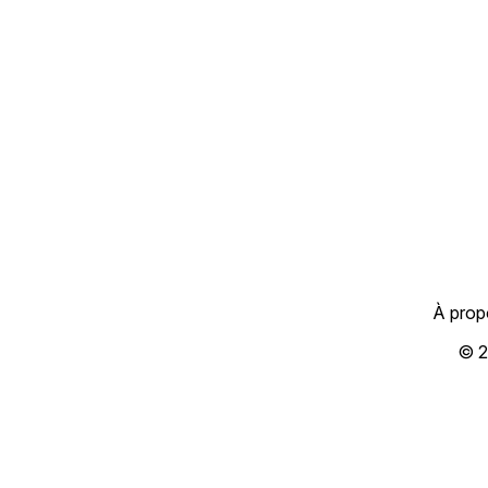
À prop
© 2