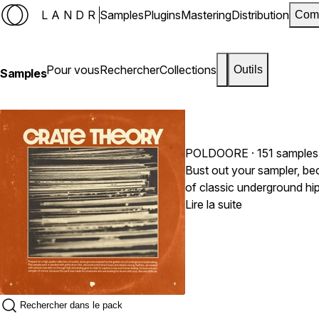
LANDR
Samples
Plugins
Mastering
Distribution
Com
Pour vous
Rechercher
Collections
Outils
Samples
POLDOORE
· 151 samples
Bust out your sampler, be
of classic underground hi
dusty drum hits and decons
Lire la suite
individual elements, givin
through high-end analog E
and imperfection that mad