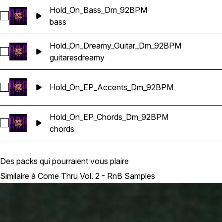
Hold_On_Bass_Dm_92BPM
Sélectionnez Hold_On_Bass_Dm_92BPM
bass
Hold_On_Dreamy_Guitar_Dm_92BPM
Sélectionnez Hold_On_Dreamy_Guitar_Dm_92BPM
guitares
dreamy
Hold_On_EP_Accents_Dm_92BPM
Sélectionnez Hold_On_EP_Accents_Dm_92BPM
Hold_On_EP_Chords_Dm_92BPM
Sélectionnez Hold_On_EP_Chords_Dm_92BPM
chords
Des packs qui pourraient vous plaire
Similaire à Come Thru Vol. 2 - RnB Samples