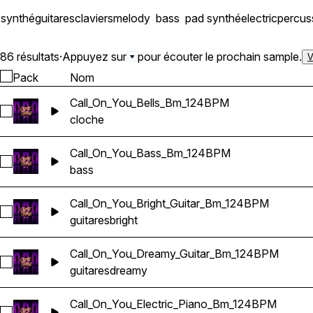
synthé
guitares
claviers
melody
bass
pad synthé
electric
percus
86 résultats
·
Appuyez sur
pour écouter le prochain sample.
V
Pack
Nom
Call_On_You_Bells_Bm_124BPM
Sélectionnez Call_On_You_Bells_Bm_124BPM
cloche
Call_On_You_Bass_Bm_124BPM
Sélectionnez Call_On_You_Bass_Bm_124BPM
bass
Call_On_You_Bright_Guitar_Bm_124BPM
Sélectionnez Call_On_You_Bright_Guitar_Bm_124BPM
guitares
bright
Call_On_You_Dreamy_Guitar_Bm_124BPM
Sélectionnez Call_On_You_Dreamy_Guitar_Bm_124BPM
guitares
dreamy
Call_On_You_Electric_Piano_Bm_124BPM