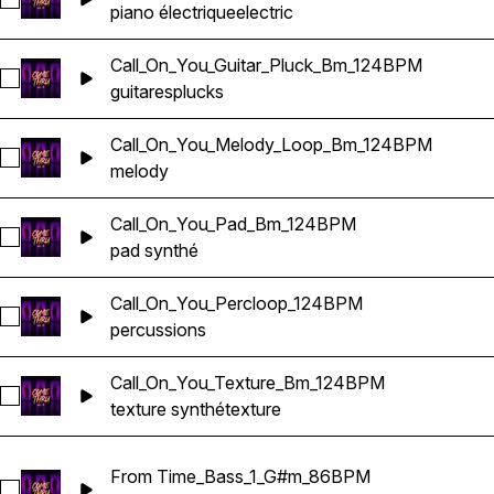
Sélectionnez Call_On_You_Electric_Piano_Bm_124BPM
piano électrique
electric
Call_On_You_Guitar_Pluck_Bm_124BPM
Sélectionnez Call_On_You_Guitar_Pluck_Bm_124BPM
guitares
plucks
Call_On_You_Melody_Loop_Bm_124BPM
Sélectionnez Call_On_You_Melody_Loop_Bm_124BPM
melody
Call_On_You_Pad_Bm_124BPM
Sélectionnez Call_On_You_Pad_Bm_124BPM
pad synthé
Call_On_You_Percloop_124BPM
Sélectionnez Call_On_You_Percloop_124BPM
percussions
Call_On_You_Texture_Bm_124BPM
Sélectionnez Call_On_You_Texture_Bm_124BPM
texture synthé
texture
From Time_Bass_1_G#m_86BPM
Sélectionnez From Time_Bass_1_G#m_86BPM