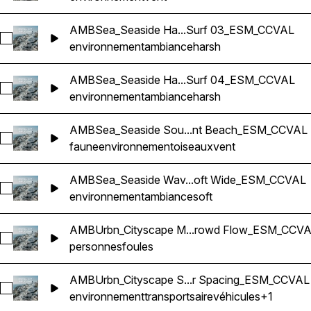
AMBSea_Seaside Ha...Surf 03_ESM_CCVAL
Sélectionnez AMBSea_Seaside Harsh Waves Lapping Surf
environnement
ambiance
harsh
AMBSea_Seaside Ha...Surf 04_ESM_CCVAL
Sélectionnez AMBSea_Seaside Harsh Waves Lapping Surf
environnement
ambiance
harsh
AMBSea_Seaside Sou...nt Beach_ESM_CCVAL
Sélectionnez AMBSea_Seaside Sounds In Greece Birds Ambi
faune
environnement
oiseaux
vent
AMBSea_Seaside Wav...oft Wide_ESM_CCVAL
Sélectionnez AMBSea_Seaside Waves Coast Walking Distan
environnement
ambiance
soft
AMBUrbn_Cityscape M...rowd Flow_ESM_CCV
Sélectionnez AMBUrbn_Cityscape Mid Close Traffic Pass Con
personnes
foules
AMBUrbn_Cityscape S...r Spacing_ESM_CCVAL
Sélectionnez AMBUrbn_Cityscape Steady Vehicle Flow Consis
environnement
transports
aire
véhicules
+1