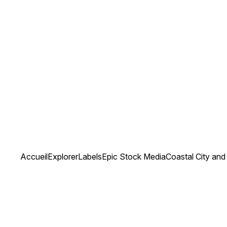
Accueil
Explorer
Labels
Epic Stock Media
Coastal City an