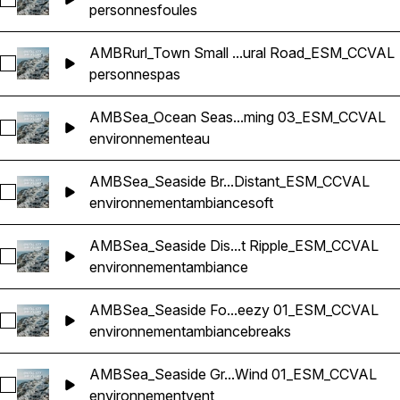
Sélectionnez AMBRest_Restaurant Cafe Small Lively Conver
personnes
foules
AMBRurl_Town Small ...ural Road_ESM_CCVAL
Sélectionnez AMBRurl_Town Small Quiet Village Birdsong Ca
personnes
pas
AMBSea_Ocean Seas...ming 03_ESM_CCVAL
Sélectionnez AMBSea_Ocean Seaside By Dock Water Small
environnement
eau
AMBSea_Seaside Br...Distant_ESM_CCVAL
Sélectionnez AMBSea_Seaside Breezy Coastal Ambience So
environnement
ambiance
soft
AMBSea_Seaside Dis...t Ripple_ESM_CCVAL
Sélectionnez AMBSea_Seaside Distant Crashing Surf Greec
environnement
ambiance
AMBSea_Seaside Fo...eezy 01_ESM_CCVAL
Sélectionnez AMBSea_Seaside Foamy Shore Break Breezy
environnement
ambiance
breaks
AMBSea_Seaside Gr...Wind 01_ESM_CCVAL
Sélectionnez AMBSea_Seaside Greece Shoreline Waves Bu
environnement
vent