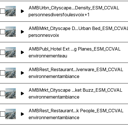
AMBUrbn_Cityscape...Density_ESM_CCVAL
Sélectionnez AMBUrbn_Cityscape Truck Whoosh Pass Femal
personnes
divers
foules
voix
+1
AMBMrkt_Cityscape D...Urban Bed_ESM_CCVA
Sélectionnez AMBMrkt_Cityscape Distant Truck Pass Light M
personnes
voix
AMBPubl_Hotel Ext ...g Planes_ESM_CCVAL
Sélectionnez AMBPubl_Hotel Ext Birdsong Coastal Town W
environnement
eau
AMBRest_Restaurant...lverware_ESM_CCVAL
Sélectionnez AMBRest_Restaurant Cafe Small Lively Conver
environnement
ambiance
AMBMrkt_Cityscape ...ket Buzz_ESM_CCVAL
Sélectionnez AMBMrkt_Cityscape Rolling Traffic Bed Layer
environnement
ambiance
AMBRest_Restaurant...k People_ESM_CCVAL
Sélectionnez AMBRest_Restaurant Cafe Small Lively Conve
environnement
ambiance