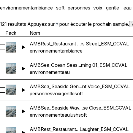
loopable ambiences * UCS
environnement
ambiance
soft
personnes
voix
gentle
eau
Public Space * Game-read
121 résultats
·
Appuyez sur
pour écouter le prochain sample.
Pack
Nom
AMBRest_Restaurant ...rs Street_ESM_CCVAL
Sélectionnez AMBRest_Restaurant Ext Outdoor Street Side I
environnement
ambiance
AMBSea_Ocean Seas...ming 01_ESM_CCVAL
Sélectionnez AMBSea_Ocean Seaside By Dock Water Small 
environnement
eau
AMBSea_Seaside Gen...nt Voice_ESM_CCVAL
Sélectionnez AMBSea_Seaside Gentle Waves Lapping Sunset
personnes
voix
gentle
soft
AMBSea_Seaside Wav...se Close_ESM_CCVAL
Sélectionnez AMBSea_Seaside Waves Close Soft Peaceful 
environnement
eau
lush
soft
AMBRest_Restaurant...Laughter_ESM_CCVAL