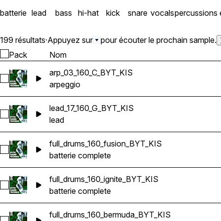
batterie
lead
bass
hi-hat
kick
snare
vocals
percussions
199 résultats
·
Appuyez sur
pour écouter le prochain sample.
Pack
Nom
arp_03_160_C_BYT_KIS
Sélectionnez arp_03_160_C_BYT_KIS
arpeggio
lead_17_160_G_BYT_KIS
Sélectionnez lead_17_160_G_BYT_KIS
lead
full_drums_160_fusion_BYT_KIS
Sélectionnez full_drums_160_fusion_BYT_KIS
batterie complete
full_drums_160_ignite_BYT_KIS
Sélectionnez full_drums_160_ignite_BYT_KIS
batterie complete
full_drums_160_bermuda_BYT_KIS