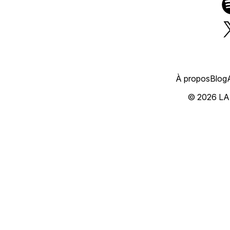
À propos
Blog
© 2026 L