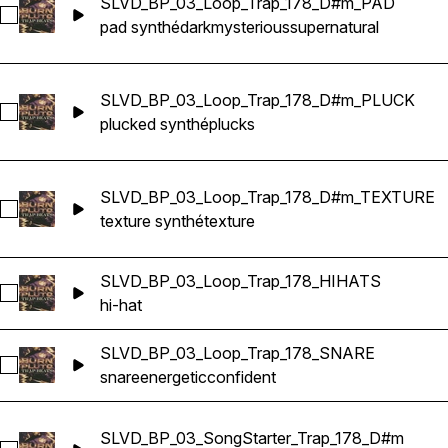
SLVD_BP_03_Loop_Trap_178_D#m_PAD
Sélectionnez SLVD_BP_03_Loop_Trap_178_D#m_PAD
pad synthé
dark
mysterious
supernatural
SLVD_BP_03_Loop_Trap_178_D#m_PLUCK
Sélectionnez SLVD_BP_03_Loop_Trap_178_D#m_PLUCK
plucked synthé
plucks
SLVD_BP_03_Loop_Trap_178_D#m_TEXTURE
Sélectionnez SLVD_BP_03_Loop_Trap_178_D#m_TEXTURE
texture synthé
texture
SLVD_BP_03_Loop_Trap_178_HIHATS
Sélectionnez SLVD_BP_03_Loop_Trap_178_HIHATS
hi-hat
SLVD_BP_03_Loop_Trap_178_SNARE
Sélectionnez SLVD_BP_03_Loop_Trap_178_SNARE
snare
energetic
confident
SLVD_BP_03_SongStarter_Trap_178_D#m