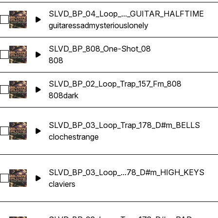
SLVD_BP_04_Loop_..._GUITAR_HALFTIME
Sélectionnez SLVD_BP_04_Loop_Trap_162_Dm_GUITAR_HA
guitares
sad
mysterious
lonely
SLVD_BP_808_One-Shot_08
Sélectionnez SLVD_BP_808_One-Shot_08
808
SLVD_BP_02_Loop_Trap_157_Fm_808
Sélectionnez SLVD_BP_02_Loop_Trap_157_Fm_808
808
dark
SLVD_BP_03_Loop_Trap_178_D#m_BELLS
Sélectionnez SLVD_BP_03_Loop_Trap_178_D#m_BELLS
cloche
strange
SLVD_BP_03_Loop_...78_D#m_HIGH_KEYS
Sélectionnez SLVD_BP_03_Loop_Trap_178_D#m_HIGH_KEY
claviers