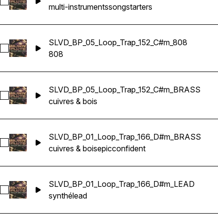
Sélectionnez SLVD_BP_03_SongStarter_Trap_178_D#m
multi-instruments
songstarters
SLVD_BP_05_Loop_Trap_152_C#m_808
Sélectionnez SLVD_BP_05_Loop_Trap_152_C#m_808
808
SLVD_BP_05_Loop_Trap_152_C#m_BRASS
Sélectionnez SLVD_BP_05_Loop_Trap_152_C#m_BRASS
cuivres & bois
SLVD_BP_01_Loop_Trap_166_D#m_BRASS
Sélectionnez SLVD_BP_01_Loop_Trap_166_D#m_BRASS
cuivres & bois
epic
confident
SLVD_BP_01_Loop_Trap_166_D#m_LEAD
Sélectionnez SLVD_BP_01_Loop_Trap_166_D#m_LEAD
synthé
lead