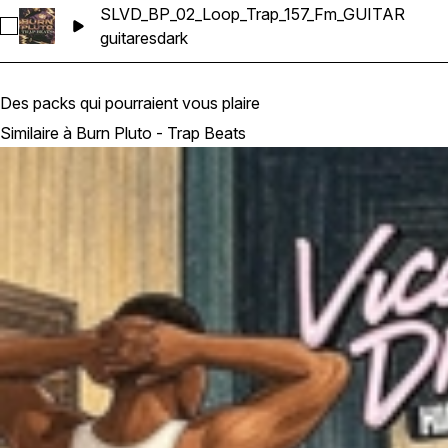
SLVD_BP_02_Loop_Trap_157_Fm_GUITAR
Sélectionnez SLVD_BP_02_Loop_Trap_157_Fm_GUITAR
guitares
dark
Des packs qui pourraient vous plaire
Similaire à Burn Pluto - Trap Beats