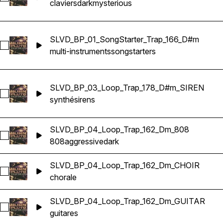
claviers
dark
mysterious
SLVD_BP_01_SongStarter_Trap_166_D#m
Sélectionnez SLVD_BP_01_SongStarter_Trap_166_D#m
multi-instruments
songstarters
SLVD_BP_03_Loop_Trap_178_D#m_SIREN
Sélectionnez SLVD_BP_03_Loop_Trap_178_D#m_SIREN
synthé
sirens
SLVD_BP_04_Loop_Trap_162_Dm_808
Sélectionnez SLVD_BP_04_Loop_Trap_162_Dm_808
808
aggressive
dark
SLVD_BP_04_Loop_Trap_162_Dm_CHOIR
Sélectionnez SLVD_BP_04_Loop_Trap_162_Dm_CHOIR
chorale
SLVD_BP_04_Loop_Trap_162_Dm_GUITAR
Sélectionnez SLVD_BP_04_Loop_Trap_162_Dm_GUITAR
guitares