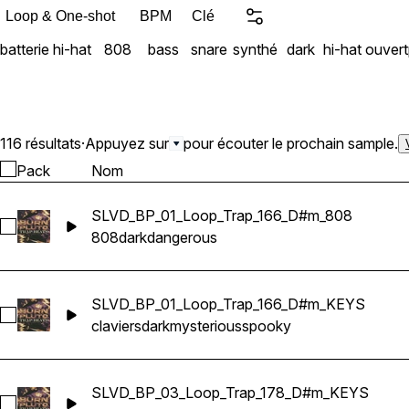
loops et samples sont 100 % libres de droits ! Détails du 
Loop & One-shot
BPM
Clé
(incluant batteries, mélodies et songstarter
batterie
hi-hat
808
bass
snare
synthé
dark
hi-hat ouvert
étiquetés 100 % libre de d
116 résultats
·
Appuyez sur
pour écouter le prochain sample.
Pack
Nom
SLVD_BP_01_Loop_Trap_166_D#m_808
Sélectionnez SLVD_BP_01_Loop_Trap_166_D#m_808
808
dark
dangerous
SLVD_BP_01_Loop_Trap_166_D#m_KEYS
Sélectionnez SLVD_BP_01_Loop_Trap_166_D#m_KEYS
claviers
dark
mysterious
spooky
SLVD_BP_03_Loop_Trap_178_D#m_KEYS
Sélectionnez SLVD_BP_03_Loop_Trap_178_D#m_KEYS