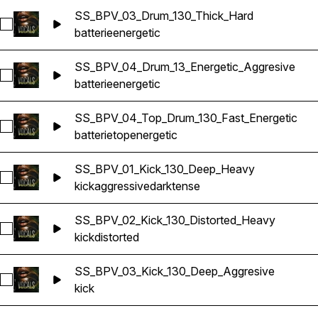
SS_BPV_03_Drum_130_Thick_Hard
Sélectionnez SS_BPV_03_Drum_130_Thick_Hard
batterie
energetic
SS_BPV_04_Drum_13_Energetic_Aggresive
Sélectionnez SS_BPV_04_Drum_13_Energetic_Aggresive
batterie
energetic
SS_BPV_04_Top_Drum_130_Fast_Energetic
Sélectionnez SS_BPV_04_Top_Drum_130_Fast_Energetic
batterie
top
energetic
SS_BPV_01_Kick_130_Deep_Heavy
Sélectionnez SS_BPV_01_Kick_130_Deep_Heavy
kick
aggressive
dark
tense
SS_BPV_02_Kick_130_Distorted_Heavy
Sélectionnez SS_BPV_02_Kick_130_Distorted_Heavy
kick
distorted
SS_BPV_03_Kick_130_Deep_Aggresive
Sélectionnez SS_BPV_03_Kick_130_Deep_Aggresive
kick