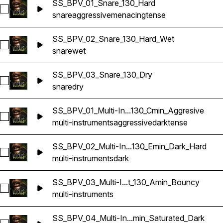
SS_BPV_01_Snare_130_Hard
Sélectionnez SS_BPV_01_Snare_130_Hard
snare
aggressive
menacing
tense
SS_BPV_02_Snare_130_Hard_Wet
Sélectionnez SS_BPV_02_Snare_130_Hard_Wet
snare
wet
SS_BPV_03_Snare_130_Dry
Sélectionnez SS_BPV_03_Snare_130_Dry
snare
dry
SS_BPV_01_Multi-In...130_Cmin_Aggresive
Sélectionnez SS_BPV_01_Multi-Instrument_130_Cmin_Aggresi
multi-instruments
aggressive
dark
tense
SS_BPV_02_Multi-In...130_Emin_Dark_Hard
Sélectionnez SS_BPV_02_Multi-Instrument_130_Emin_Dark_H
multi-instruments
dark
SS_BPV_03_Multi-I...t_130_Amin_Bouncy
Sélectionnez SS_BPV_03_Multi-Instrument_130_Amin_Bounc
multi-instruments
SS_BPV_04_Multi-In...min_Saturated_Dark