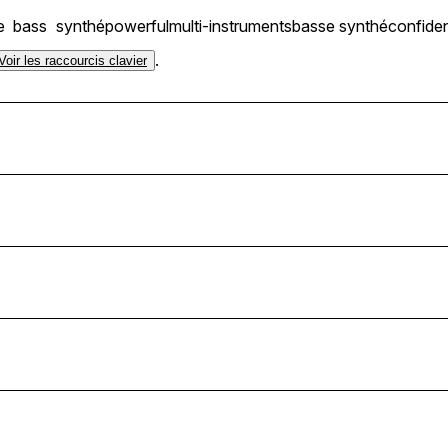
e
bass
synthé
powerful
multi-instruments
basse synthé
confide
.
Voir les raccourcis clavier
l