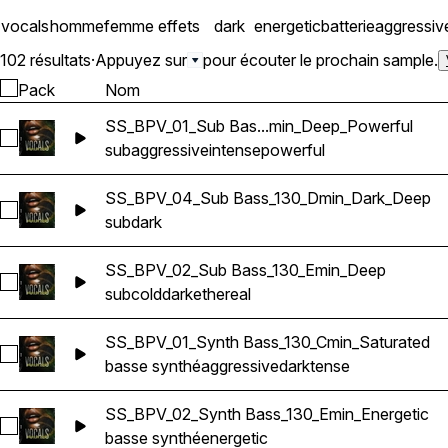
vocals
homme
femme
effets
dark
energetic
batterie
aggressiv
102 résultats
·
Appuyez sur
pour écouter le prochain sample.
Pack
Nom
SS_BPV_01_Sub Bas...min_Deep_Powerful
Sélectionnez SS_BPV_01_Sub Bass_130_Cmin_Deep_Powerfu
sub
aggressive
intense
powerful
SS_BPV_04_Sub Bass_130_Dmin_Dark_Deep
Sélectionnez SS_BPV_04_Sub Bass_130_Dmin_Dark_Deep
sub
dark
SS_BPV_02_Sub Bass_130_Emin_Deep
Sélectionnez SS_BPV_02_Sub Bass_130_Emin_Deep
sub
cold
dark
ethereal
SS_BPV_01_Synth Bass_130_Cmin_Saturated
Sélectionnez SS_BPV_01_Synth Bass_130_Cmin_Saturated
basse synthé
aggressive
dark
tense
SS_BPV_02_Synth Bass_130_Emin_Energetic
Sélectionnez SS_BPV_02_Synth Bass_130_Emin_Energetic
basse synthé
energetic