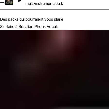
Sélectionnez SS_BPV_04_Multi-Instrument_130_Dmin_Satura
multi-instruments
dark
Des packs qui pourraient vous plaire
Similaire à Brazilian Phonk Vocals