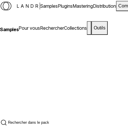
LANDR
Samples
Plugins
Mastering
Distribution
Com
Pour vous
Rechercher
Collections
Outils
Samples