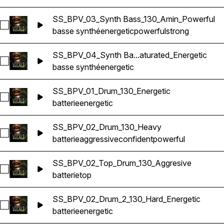
SS_BPV_03_Synth Bass_130_Amin_Powerful
Sélectionnez SS_BPV_03_Synth Bass_130_Amin_Powerful
basse synthé
energetic
powerful
strong
SS_BPV_04_Synth Ba...aturated_Energetic
Sélectionnez SS_BPV_04_Synth Bass_2_130_Dmin_Saturated_
basse synthé
energetic
SS_BPV_01_Drum_130_Energetic
Sélectionnez SS_BPV_01_Drum_130_Energetic
batterie
energetic
SS_BPV_02_Drum_130_Heavy
Sélectionnez SS_BPV_02_Drum_130_Heavy
batterie
aggressive
confident
powerful
SS_BPV_02_Top_Drum_130_Aggresive
Sélectionnez SS_BPV_02_Top_Drum_130_Aggresive
batterie
top
SS_BPV_02_Drum_2_130_Hard_Energetic
Sélectionnez SS_BPV_02_Drum_2_130_Hard_Energetic
batterie
energetic