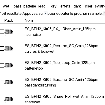
wet
bass
batterie
lead
dry
effets
dark
riser
synth
158 résultats
·
Appuyez sur
pour écouter le prochain sample.
Pack
Nom
ES_BFH2_Kit05_FX_...Riser_Amin_125bpm
Sélectionnez ES_BFH2_Kit05_FX_Short_Noise_Riser_Amin_1
riser
noise
ES_BFH2_Kit02_Rea...no_SC_Cmin_128bpm
Sélectionnez ES_BFH2_Kit02_Real_Brass_Wet_no_SC_Cmin_
cuivres & bois
wet
ES_BFH2_Kit02_Top_Loop_Cmin_128bpm
Sélectionnez ES_BFH2_Kit02_Top_Loop_Cmin_128bpm
batterie
top
ES_BFH2_Kit05_Bas...no_SC_Amin_125bpm
Sélectionnez ES_BFH2_Kit05_Bassline_1_no_SC_Amin_125bp
bass
dark
disturbing
ES_BFH2_Kit05_Snare_Roll_wet_Amin_125bpm
Sélectionnez ES_BFH2_Kit05_Snare_Roll_wet_Amin_125bpm
snare
wet