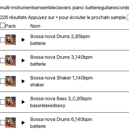
multi-instruments
ensemble
claviers
piano
batterie
guitares
cord
226 résultats
·
Appuyez sur
pour écouter le prochain sample.
Pack
Nom
Bossa nova Drums 2_85bpm
Sélectionnez Bossa nova Drums 2_85bpm
batterie
Bossa nova Drums 3_140bpm
Sélectionnez Bossa nova Drums 3_140bpm
batterie
Bossa nova Shaker 1_140bpm
Sélectionnez Bossa nova Shaker 1_140bpm
shaker
Bossa nova Bass 3_C_85bpm
Sélectionnez Bossa nova Bass 3_C_85bpm
bass
relaxed
sexy
Bossa nova Drums 6_140bpm
Sélectionnez Bossa nova Drums 6_140bpm
batterie