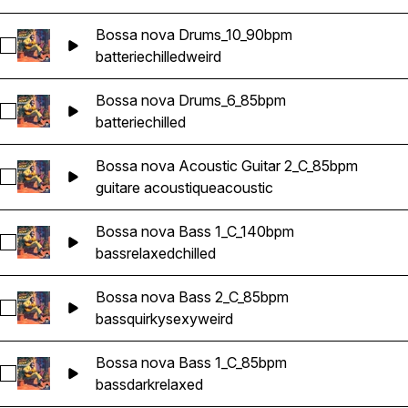
Bossa nova Drums_10_90bpm
Sélectionnez Bossa nova Drums_10_90bpm
batterie
chilled
weird
Bossa nova Drums_6_85bpm
Sélectionnez Bossa nova Drums_6_85bpm
batterie
chilled
Bossa nova Acoustic Guitar 2_C_85bpm
Sélectionnez Bossa nova Acoustic Guitar 2_C_85bpm
guitare acoustique
acoustic
Bossa nova Bass 1_C_140bpm
Sélectionnez Bossa nova Bass 1_C_140bpm
bass
relaxed
chilled
Bossa nova Bass 2_C_85bpm
Sélectionnez Bossa nova Bass 2_C_85bpm
bass
quirky
sexy
weird
Bossa nova Bass 1_C_85bpm
Sélectionnez Bossa nova Bass 1_C_85bpm
bass
dark
relaxed