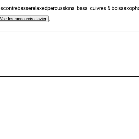
es
contrebasse
relaxed
percussions
bass
cuivres & bois
saxoph
.
Voir les raccourcis clavier