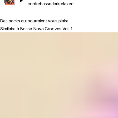
Sélectionnez Bossa nova Double Bass 1_C_90bpm
contrebasse
dark
relaxed
Des packs qui pourraient vous plaire
Similaire à Bossa Nova Grooves Vol. 1