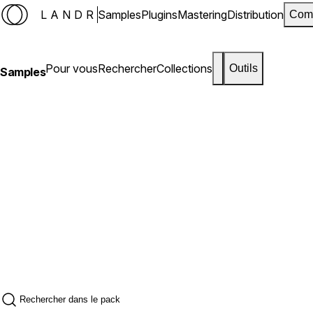
LANDR
Samples
Plugins
Mastering
Distribution
Com
Pour vous
Rechercher
Collections
Outils
Samples