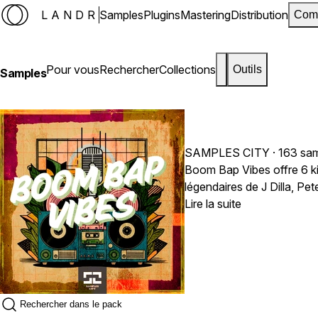
LANDR
Samples
Plugins
Mastering
Distribution
Com
Pour vous
Rechercher
Collections
Outils
Samples
SAMPLES CITY
· 163 sa
Boom Bap Vibes offre 6 ki
légendaires de J Dilla, P
batterie granuleux, des l
Lire la suite
des sections de cuivres ne
soul et percutants avec 