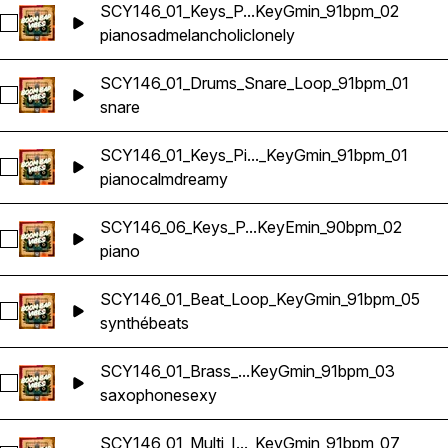
SCY146_01_Keys_P...KeyGmin_91bpm_02
Sélectionnez SCY146_01_Keys_Piano_Loop_KeyGmin_91bpm
piano
sad
melancholic
lonely
SCY146_01_Drums_Snare_Loop_91bpm_01
Sélectionnez SCY146_01_Drums_Snare_Loop_91bpm_01
snare
SCY146_01_Keys_Pi..._KeyGmin_91bpm_01
Sélectionnez SCY146_01_Keys_Piano_Loop_KeyGmin_91bpm
piano
calm
dreamy
SCY146_06_Keys_P...KeyEmin_90bpm_02
Sélectionnez SCY146_06_Keys_Piano_Loop_KeyEmin_90bpm
piano
SCY146_01_Beat_Loop_KeyGmin_91bpm_05
Sélectionnez SCY146_01_Beat_Loop_KeyGmin_91bpm_05
synthé
beats
SCY146_01_Brass_...KeyGmin_91bpm_03
Sélectionnez SCY146_01_Brass_Sax_Loop_KeyGmin_91bpm_
saxophone
sexy
SCY146_01_Multi_I..._KeyGmin_91bpm_07