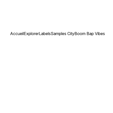
Accueil
Explorer
Labels
Samples City
Boom Bap Vibes