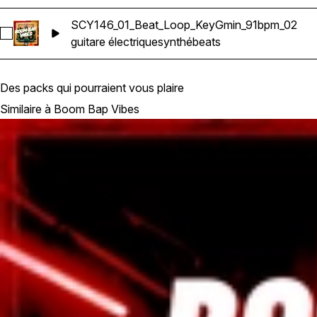
SCY146_01_Beat_Loop_KeyGmin_91bpm_02
Sélectionnez SCY146_01_Beat_Loop_KeyGmin_91bpm_02
guitare électrique
synthé
beats
Des packs qui pourraient vous plaire
Similaire à Boom Bap Vibes