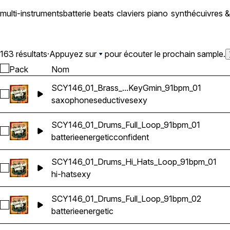
multi-instruments
batterie
beats
claviers
piano
synthé
cuivres &
163 résultats
·
Appuyez sur
pour écouter le prochain sample.
Pack
Nom
SCY146_01_Brass_...KeyGmin_91bpm_01
Sélectionnez SCY146_01_Brass_Sax_Loop_KeyGmin_91bpm_
saxophone
seductive
sexy
SCY146_01_Drums_Full_Loop_91bpm_01
Sélectionnez SCY146_01_Drums_Full_Loop_91bpm_01
batterie
energetic
confident
SCY146_01_Drums_Hi_Hats_Loop_91bpm_01
Sélectionnez SCY146_01_Drums_Hi_Hats_Loop_91bpm_01
hi-hat
sexy
SCY146_01_Drums_Full_Loop_91bpm_02
Sélectionnez SCY146_01_Drums_Full_Loop_91bpm_02
batterie
energetic