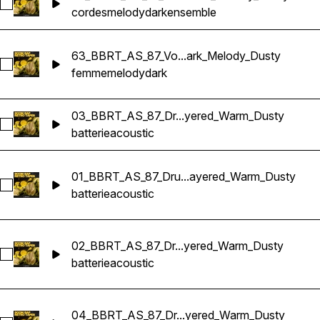
Sélectionnez 58_BBRT_AS_87_Strings_Loop_Fm_Ensemble_D
cordes
melody
dark
ensemble
63_BBRT_AS_87_Vo...ark_Melody_Dusty
Sélectionnez 63_BBRT_AS_87_Vocal_Loop_D#m_Female_Dar
femme
melody
dark
03_BBRT_AS_87_Dr...yered_Warm_Dusty
Sélectionnez 03_BBRT_AS_87_Drums_Loop_Bm_Acoustic_Fa
batterie
acoustic
01_BBRT_AS_87_Dru...ayered_Warm_Dusty
Sélectionnez 01_BBRT_AS_87_Drums_Loop_G#m_Acoustic_F
batterie
acoustic
02_BBRT_AS_87_Dr...yered_Warm_Dusty
Sélectionnez 02_BBRT_AS_87_Drums_Loop_C#m_Acoustic_F
batterie
acoustic
04_BBRT_AS_87_Dr...yered_Warm_Dusty