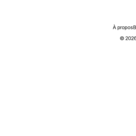
À propos
B
© 202