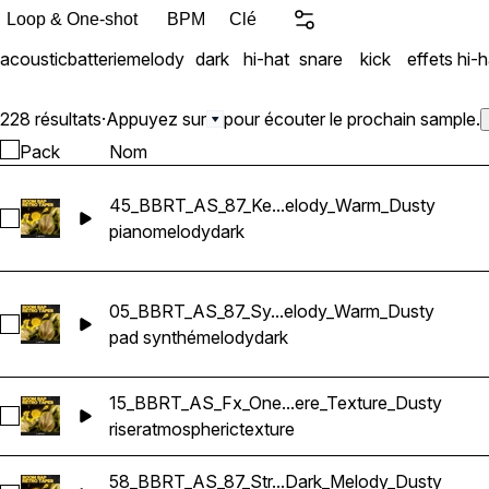
you can use the sounds in
Loop & One-shot
BPM
Clé
acoustic
batterie
melody
dark
hi-hat
snare
kick
effets
hi-h
228 résultats
·
Appuyez sur
pour écouter le prochain sample.
Pack
Nom
45_BBRT_AS_87_Ke...elody_Warm_Dusty
Sélectionnez 45_BBRT_AS_87_Keys_Loop_D#m_Piano_Dark
piano
melody
dark
05_BBRT_AS_87_Sy...elody_Warm_Dusty
Sélectionnez 05_BBRT_AS_87_Synth_Loop_C#m_Pad_Dark_
pad synthé
melody
dark
15_BBRT_AS_Fx_One...ere_Texture_Dusty
Sélectionnez 15_BBRT_AS_Fx_One-Shot_D_Riser_Atmospher
riser
atmospheric
texture
58_BBRT_AS_87_Str...Dark_Melody_Dusty