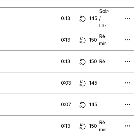
Sol♯
0:13
145
/
La♭
Ré
0:13
150
min
0:13
150
Ré
0:03
145
0:07
145
Ré
0:13
150
min