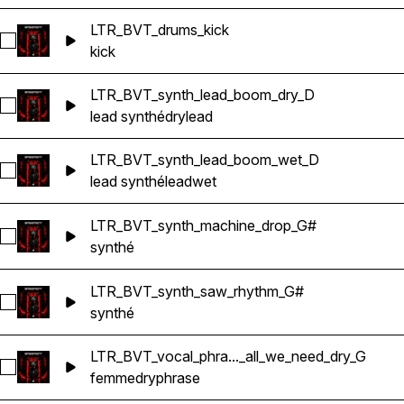
LTR_BVT_drums_kick
Sélectionnez LTR_BVT_drums_kick
kick
LTR_BVT_synth_lead_boom_dry_D
Sélectionnez LTR_BVT_synth_lead_boom_dry_D
lead synthé
dry
lead
LTR_BVT_synth_lead_boom_wet_D
Sélectionnez LTR_BVT_synth_lead_boom_wet_D
lead synthé
lead
wet
LTR_BVT_synth_machine_drop_G#
Sélectionnez LTR_BVT_synth_machine_drop_G#
synthé
LTR_BVT_synth_saw_rhythm_G#
Sélectionnez LTR_BVT_synth_saw_rhythm_G#
synthé
LTR_BVT_vocal_phra..._all_we_need_dry_G
Sélectionnez LTR_BVT_vocal_phrase_female_all_we_need_dr
femme
dry
phrase