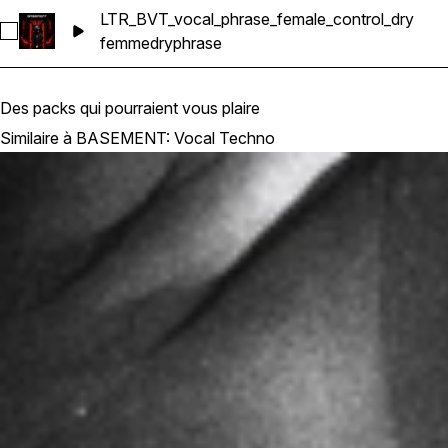
LTR_BVT_vocal_phrase_female_control_dry
Sélectionnez LTR_BVT_vocal_phrase_female_control_dry
femme
dry
phrase
Des packs qui pourraient vous plaire
Similaire à BASEMENT: Vocal Techno