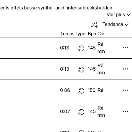
ments
effets
basse synthé
acid
intense
breaks
buildup
Voir plus
Tendance
Temps
Type
Bpm
Clé
Ré
0:13
145
min
Ré
0:13
145
min
0:06
150
Ré
Ré
0:07
145
min