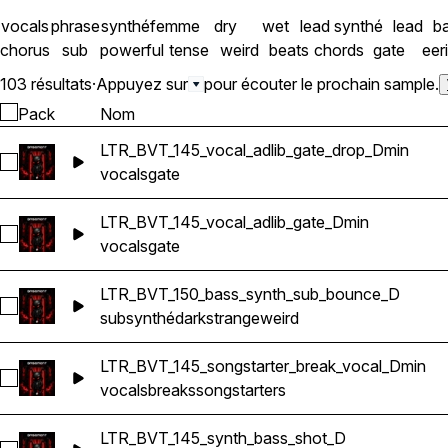
vocals
phrase
synthé
femme
dry
wet
lead synthé
lead
ba
chorus
sub
powerful
tense
weird
beats
chords
gate
eer
103 résultats
·
Appuyez sur
pour écouter le prochain sample.
Pack
Nom
LTR_BVT_145_vocal_adlib_gate_drop_Dmin
Sélectionnez LTR_BVT_145_vocal_adlib_gate_drop_Dmin
vocals
gate
LTR_BVT_145_vocal_adlib_gate_Dmin
Sélectionnez LTR_BVT_145_vocal_adlib_gate_Dmin
vocals
gate
LTR_BVT_150_bass_synth_sub_bounce_D
Sélectionnez LTR_BVT_150_bass_synth_sub_bounce_D
sub
synthé
dark
strange
weird
LTR_BVT_145_songstarter_break_vocal_Dmin
Sélectionnez LTR_BVT_145_songstarter_break_vocal_Dmin
vocals
breaks
songstarters
LTR_BVT_145_synth_bass_shot_D