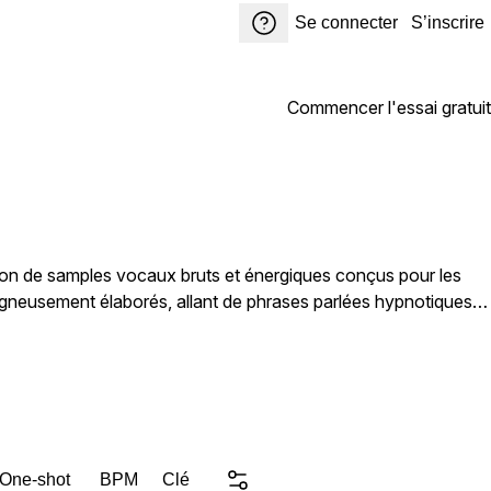
Se connecter
S’inscrire
Commencer l'essai gratuit
n de samples vocaux bruts et énergiques conçus pour les
que sample a été enregistré et traité en pensant aux sonorités
l polyvalent prêt à s'intégrer parfaitement à votre
 One-shot
BPM
Clé