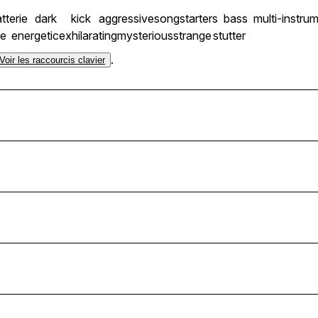
tterie
dark
kick
aggressive
songstarters
bass
multi-instru
ie
energetic
exhilarating
mysterious
strange
stutter
.
Voir les raccourcis clavier