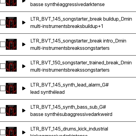
Sélectionnez LTR_BVT_145_synth_bass_shot_D
basse synthé
aggressive
dark
tense
LTR_BVT_145_songstarter_break buildup_Dmin
Sélectionnez LTR_BVT_145_songstarter_break buildup_Dmin
multi-instruments
breaks
buildup
+1
LTR_BVT_145_songstarter_break intro_Dmin
Sélectionnez LTR_BVT_145_songstarter_break intro_Dmin
multi-instruments
breaks
songstarters
LTR_BVT_150_songstarter_trained_break_Dmin
Sélectionnez LTR_BVT_150_songstarter_trained_break_Dmin
multi-instruments
breaks
songstarters
LTR_BVT_145_synth_lead_alarm_G#
Sélectionnez LTR_BVT_145_synth_lead_alarm_G#
lead synthé
lead
LTR_BVT_145_synth_bass_sub_G#
Sélectionnez LTR_BVT_145_synth_bass_sub_G#
basse synthé
sub
aggressive
dark
weird
LTR_BVT_145_drums_kick_industrial
Sélectionnez LTR_BVT_145_drums_kick_industrial