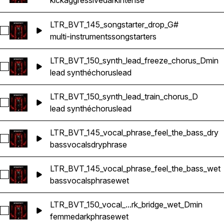
kick
aggressive
dark
intense
LTR_BVT_145_songstarter_drop_G#
Sélectionnez LTR_BVT_145_songstarter_drop_G#
multi-instruments
songstarters
LTR_BVT_150_synth_lead_freeze_chorus_Dmin
Sélectionnez LTR_BVT_150_synth_lead_freeze_chorus_Dmin
lead synthé
chorus
lead
LTR_BVT_150_synth_lead_train_chorus_D
Sélectionnez LTR_BVT_150_synth_lead_train_chorus_D
lead synthé
chorus
lead
LTR_BVT_145_vocal_phrase_feel_the_bass_dry
Sélectionnez LTR_BVT_145_vocal_phrase_feel_the_bass_dry
bass
vocals
dry
phrase
LTR_BVT_145_vocal_phrase_feel_the_bass_wet
Sélectionnez LTR_BVT_145_vocal_phrase_feel_the_bass_wet
bass
vocals
phrase
wet
LTR_BVT_150_vocal_...rk_bridge_wet_Dmin
Sélectionnez LTR_BVT_150_vocal_phrase_female_dark_bridg
femme
dark
phrase
wet