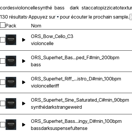
cordes
violoncelle
synthé
bass
dark
staccato
pizzicato
textu
130 résultats
·
Appuyez sur
pour écouter le prochain sample.
Pack
Nom
ORS_Bow_Cello_C3
Sélectionnez ORS_Bow_Cello_C3
violoncelle
ORS_Superhet_Bas...ped_F#min_200bpm
Sélectionnez ORS_Superhet_Bass_Speed_Overhyped_F#min
bass
ORS_Superhet_Riff_...istro_D#min_100bpm
Sélectionnez ORS_Superhet_Riff_Cello_Distro_D#min_100bpm
violoncelle
riff
ORS_Superhet_Sine_Saturated_C#min_90bpm
Sélectionnez ORS_Superhet_Sine_Saturated_C#min_90bpm
synthé
dark
strange
weird
ORS_Superhet_Bass...ingy_D#min_100bpm
Sélectionnez ORS_Superhet_Bass_Cinematic_Stingy_D#min_
bass
dark
suspenseful
tense