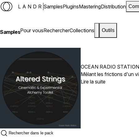
LANDR
Samples
Plugins
Mastering
Distribution
Com
Pour vous
Rechercher
Collections
Outils
Samples
OCEAN RADIO STATIO
Lire la suite