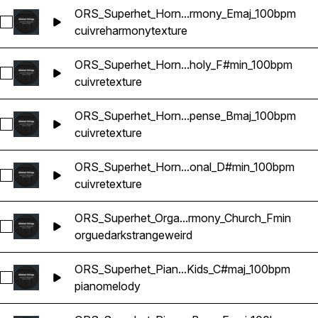
ORS_Superhet_Horn...rmony_Emaj_100bpm
Sélectionnez ORS_Superhet_Horn_Texture_Harmony_Emaj_1
cuivre
harmony
texture
ORS_Superhet_Horn...holy_F#min_100bpm
Sélectionnez ORS_Superhet_Horn_Texture_Melancholy_F#m
cuivre
texture
ORS_Superhet_Horn...pense_Bmaj_100bpm
Sélectionnez ORS_Superhet_Horn_Texture_Melodic_Suspen
cuivre
texture
ORS_Superhet_Horn...onal_D#min_100bpm
Sélectionnez ORS_Superhet_Horn_Texture_Resonant_Microt
cuivre
texture
ORS_Superhet_Orga...rmony_Church_Fmin
Sélectionnez ORS_Superhet_Organ_Cinematic_Disharmony_C
orgue
dark
strange
weird
ORS_Superhet_Pian...Kids_C#maj_100bpm
Sélectionnez ORS_Superhet_Piano_Melody_Kids_C#maj_100
piano
melody