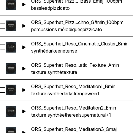
ORS_Superhet_Pizz..._Bass_Emaj_100bpm
Sélectionnez ORS_Superhet_Pizzicato_Lead_Bass_Emaj_100
bass
lead
pizzicato
ORS_Superhet_Pizz...chno_G#min_100bpm
Sélectionnez ORS_Superhet_Pizzicato_Minimal_Techno_G#m
percussions mélodiques
pizzicato
ORS_Superhet_Reso_Cinematic_Cluster_Bmin
Sélectionnez ORS_Superhet_Reso_Cinematic_Cluster_Bmin
synthé
dark
eerie
tense
ORS_Superhet_Reso...atic_Texture_Amin
Sélectionnez ORS_Superhet_Reso_Glued_Cinematic_Texture
texture synthé
texture
ORS_Superhet_Reso_Meditation1_Bmin
Sélectionnez ORS_Superhet_Reso_Meditation1_Bmin
texture synthé
dark
strange
weird
ORS_Superhet_Reso_Meditation2_Emin
Sélectionnez ORS_Superhet_Reso_Meditation2_Emin
texture synthé
ethereal
supernatural
+1
ORS_Superhet_Reso_Meditation3_Gmaj