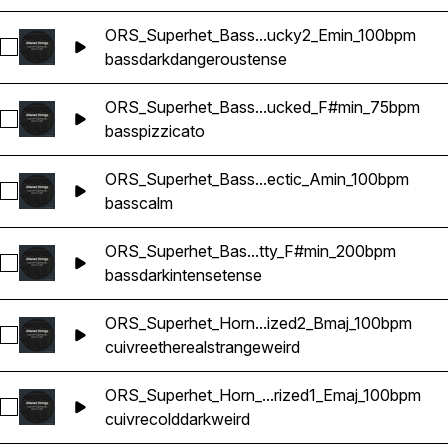
ORS_Superhet_Bass...ucky2_Emin_100bpm
Sélectionnez ORS_Superhet_Bass_Overdrive_Ducky2_Emin_
bass
dark
dangerous
tense
ORS_Superhet_Bass...ucked_F#min_75bpm
Sélectionnez ORS_Superhet_Bass_Pizzicato_Plucked_F#min
bass
pizzicato
ORS_Superhet_Bass...ectic_Amin_100bpm
Sélectionnez ORS_Superhet_Bass_Melodic_Hectic_Amin_10
bass
calm
ORS_Superhet_Bas...tty_F#min_200bpm
Sélectionnez ORS_Superhet_Bass_Speed_Rachetty_F#min_
bass
dark
intense
tense
ORS_Superhet_Horn...ized2_Bmaj_100bpm
Sélectionnez ORS_Superhet_Horn_Signal_False_Texturized2
cuivre
ethereal
strange
weird
ORS_Superhet_Horn_...rized1_Emaj_100bpm
Sélectionnez ORS_Superhet_Horn_Signal_Texturized1_Emaj_
cuivre
cold
dark
weird