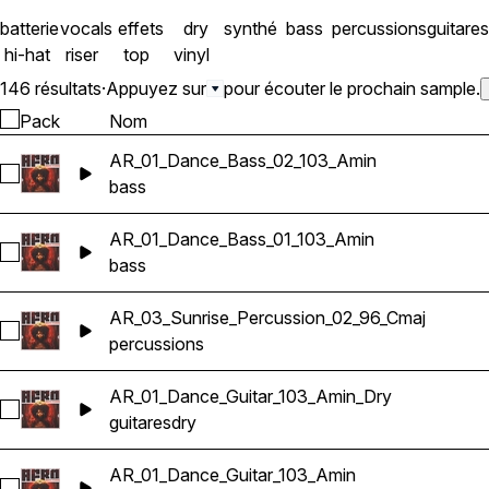
PC/Mac • 100 % libre de d
batterie
vocals
effets
dry
synthé
bass
percussions
guitares
hi-hat
riser
top
vinyl
146 résultats
·
Appuyez sur
pour écouter le prochain sample.
Pack
Nom
AR_01_Dance_Bass_02_103_Amin
Sélectionnez AR_01_Dance_Bass_02_103_Amin
bass
AR_01_Dance_Bass_01_103_Amin
Sélectionnez AR_01_Dance_Bass_01_103_Amin
bass
AR_03_Sunrise_Percussion_02_96_Cmaj
Sélectionnez AR_03_Sunrise_Percussion_02_96_Cmaj
percussions
AR_01_Dance_Guitar_103_Amin_Dry
Sélectionnez AR_01_Dance_Guitar_103_Amin_Dry
guitares
dry
AR_01_Dance_Guitar_103_Amin