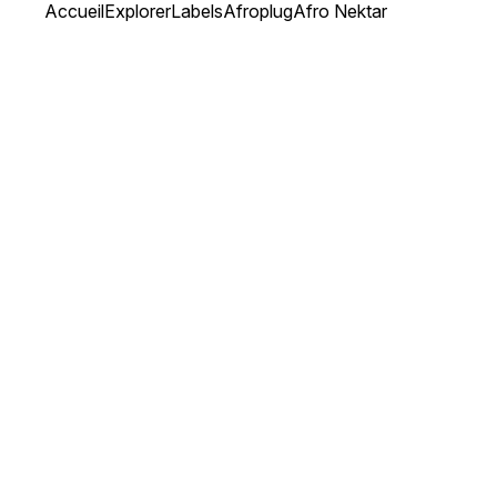
Accueil
Explorer
Labels
Afroplug
Afro Nektar