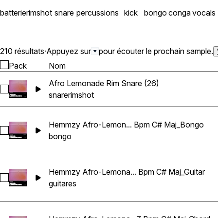
batterie
rimshot
snare
percussions
kick
bongo
conga
vocals
210 résultats
·
Appuyez sur
pour écouter le prochain sample.
Pack
Nom
Afro Lemonade Rim Snare (26)
Sélectionnez Afro Lemonade Rim Snare (26)
snare
rimshot
Hemmzy Afro-Lemon... Bpm C# Maj_Bongo
Sélectionnez Hemmzy Afro-Lemonade - Can't Be Real 97 B
bongo
Hemmzy Afro-Lemona... Bpm C# Maj_Guitar
Sélectionnez Hemmzy Afro-Lemonade - Can't Be Real 97 Bp
guitares