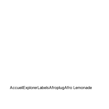
Accueil
Explorer
Labels
Afroplug
Afro Lemonade