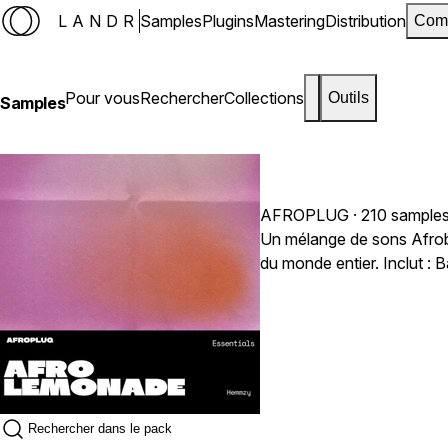
LANDR
Samples
Plugins
Mastering
Distribution
Com
Pour vous
Rechercher
Collections
Outils
Samples
AFROPLUG
· 210 sample
Un mélange de sons Afrobea
du monde entier. Inclut : 