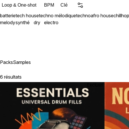
inspirants avec une vérit
Loop & One-shot
BPM
Clé
batterie
tech house
techno mélodique
techno
afro house
chillho
melody
synthé
dry
electro
Packs
Samples
6 résultats
Exclusif