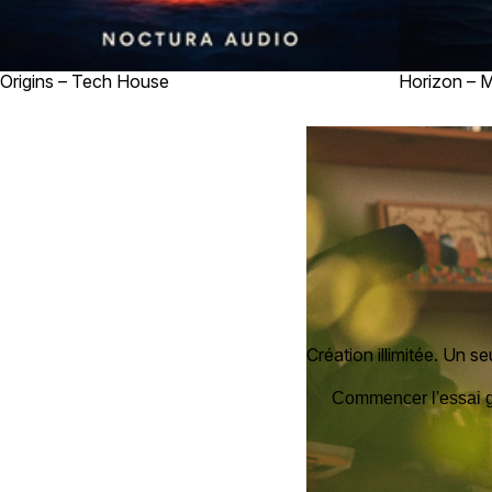
Origins – Tech House
Horizon – 
Création illimitée. Un seu
Commencer l'essai g