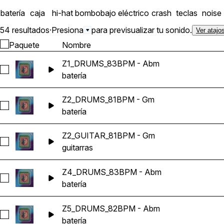
batería
caja
hi-hat
bombo
bajo eléctrico
crash
teclas
noise
54 resultados
·
Presiona
para previsualizar tu sonido.
Ver atajo
Paquete
Nombre
Z1_DRUMS_83BPM - Abm
Seleccionar Z1_DRUMS_83BPM - Abm
batería
Z2_DRUMS_81BPM - Gm
Seleccionar Z2_DRUMS_81BPM - Gm
batería
Z2_GUITAR_81BPM - Gm
Seleccionar Z2_GUITAR_81BPM - Gm
guitarras
Z4_DRUMS_83BPM - Abm
Seleccionar Z4_DRUMS_83BPM - Abm
batería
Z5_DRUMS_82BPM - Abm
Seleccionar Z5_DRUMS_82BPM - Abm
batería