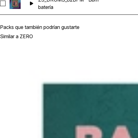
Seleccionar Z3_DRUMS_82BPM - Bbm
batería
Packs que también podrían gustarte
Similar a ZERO