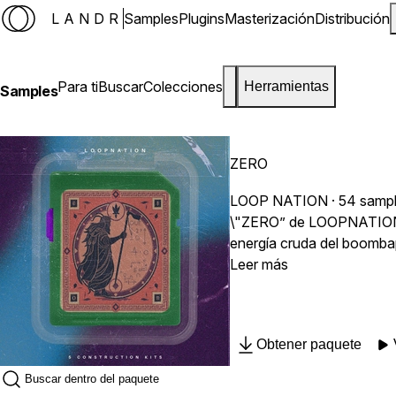
LANDR
Samples
Plugins
Masterización
Distribución
Para ti
Buscar
Colecciones
Herramientas
Samples
ZERO
LOOP NATION
· 54 samp
\"ZERO” de LOOPNATION es
energía cruda del boomba
construir beats de Hip-Hop
Leer más
texturas de inspiración v
Obtener paquete