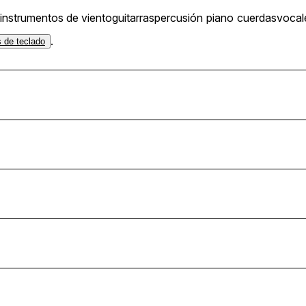
instrumentos de viento
guitarras
percusión
piano
cuerdas
vocal
.
s de teclado