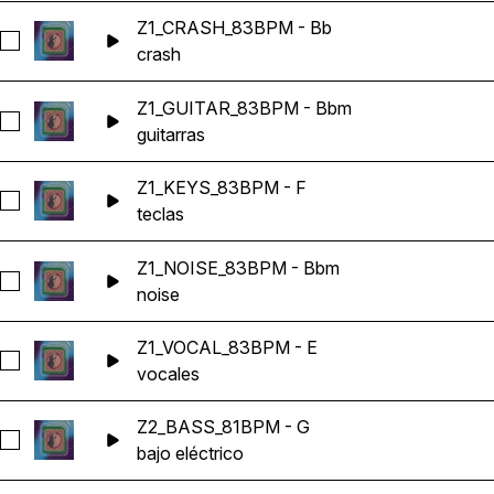
Z1_CRASH_83BPM - Bb
Seleccionar Z1_CRASH_83BPM - Bb
crash
Z1_GUITAR_83BPM - Bbm
Seleccionar Z1_GUITAR_83BPM - Bbm
guitarras
Z1_KEYS_83BPM - F
Seleccionar Z1_KEYS_83BPM - F
teclas
Z1_NOISE_83BPM - Bbm
Seleccionar Z1_NOISE_83BPM - Bbm
noise
Z1_VOCAL_83BPM - E
Seleccionar Z1_VOCAL_83BPM - E
vocales
Z2_BASS_81BPM - G
Seleccionar Z2_BASS_81BPM - G
bajo eléctrico