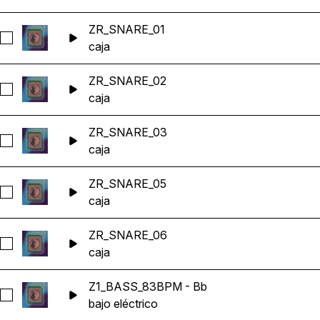
ZR_SNARE_01
Seleccionar ZR_SNARE_01
caja
ZR_SNARE_02
Seleccionar ZR_SNARE_02
caja
ZR_SNARE_03
Seleccionar ZR_SNARE_03
caja
ZR_SNARE_05
Seleccionar ZR_SNARE_05
caja
ZR_SNARE_06
Seleccionar ZR_SNARE_06
caja
Z1_BASS_83BPM - Bb
Seleccionar Z1_BASS_83BPM - Bb
bajo eléctrico