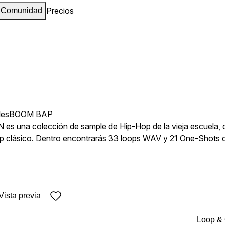
Precios
Comunidad
les
BOOM BAP
 una colección de sample de Hip-Hop de la vieja escuela, con
p clásico. Dentro encontrarás 33 loops WAV y 21 One-Shots c
 atemporales con facilidad. Desde melodías polvorientas y tecl
intage, ZERO ofrece todo lo necesario para crear producciones 
Vista previa
Loop &