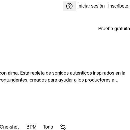
Iniciar sesión
Inscríbete
Prueba gratuita
 alma. Está repleta de sonidos auténticos inspirados en la
ontundentes, creados para ayudar a los productores a
as de jazz hasta batería crujiente, líneas de bajo suaves y
ásperas y nostálgicas con auténtico sabor de la era dorada.
 One-shot
BPM
Tono