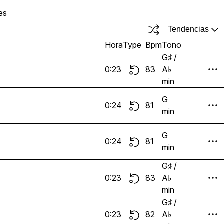
es
Tendencias
Hora
Type
Bpm
Tono
G♯ /
0:23
83
A♭
min
G
0:24
81
min
G
0:24
81
min
G♯ /
0:23
83
A♭
min
G♯ /
0:23
82
A♭