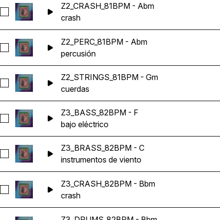
Z2_CRASH_81BPM - Abm
Seleccionar Z2_CRASH_81BPM - Abm
crash
Z2_PERC_81BPM - Abm
Seleccionar Z2_PERC_81BPM - Abm
percusión
Z2_STRINGS_81BPM - Gm
Seleccionar Z2_STRINGS_81BPM - Gm
cuerdas
Z3_BASS_82BPM - F
Seleccionar Z3_BASS_82BPM - F
bajo eléctrico
Z3_BRASS_82BPM - C
Seleccionar Z3_BRASS_82BPM - C
instrumentos de viento
Z3_CRASH_82BPM - Bbm
Seleccionar Z3_CRASH_82BPM - Bbm
crash
Z3_DRUMS_82BPM - Bbm