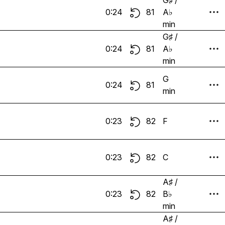
G♯ /
0:24
81
A♭
min
G♯ /
0:24
81
A♭
min
G
0:24
81
min
0:23
82
F
0:23
82
C
A♯ /
0:23
82
B♭
min
A♯ /