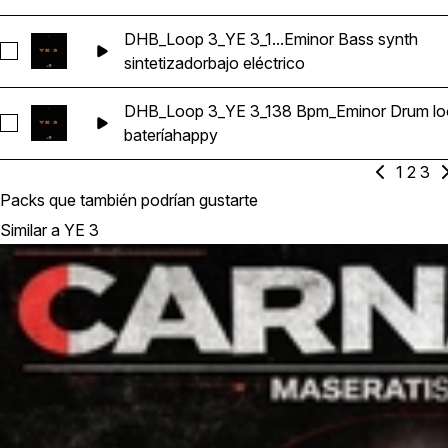
DHB_Loop 3_YE 3_1...Eminor Bass synth
Seleccionar DHB_Loop 3_YE 3_138 Bpm_Eminor Bass synth
sintetizador
bajo eléctrico
DHB_Loop 3_YE 3_138 Bpm_Eminor Drum lo
Seleccionar DHB_Loop 3_YE 3_138 Bpm_Eminor Drum loop
batería
happy
1
2
3
Packs que también podrían gustarte
Similar a YE 3