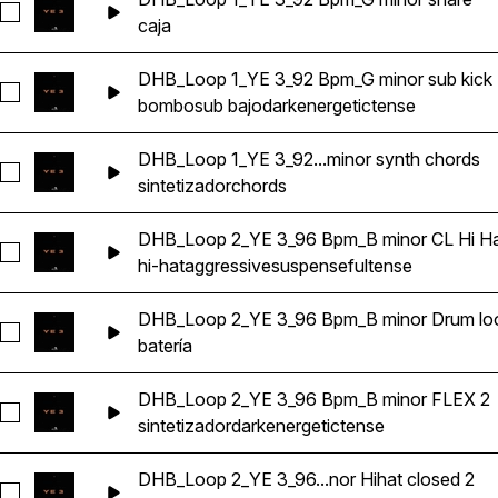
Seleccionar DHB_Loop 1_YE 3_92 Bpm_G minor snare
caja
DHB_Loop 1_YE 3_92 Bpm_G minor sub kick
Seleccionar DHB_Loop 1_YE 3_92 Bpm_G minor sub kick
bombo
sub bajo
dark
energetic
tense
DHB_Loop 1_YE 3_92...minor synth chords
Seleccionar DHB_Loop 1_YE 3_92 Bpm_G minor synth chords
sintetizador
chords
DHB_Loop 2_YE 3_96 Bpm_B minor CL Hi H
Seleccionar DHB_Loop 2_YE 3_96 Bpm_B minor CL Hi Hat
hi-hat
aggressive
suspenseful
tense
DHB_Loop 2_YE 3_96 Bpm_B minor Drum lo
Seleccionar DHB_Loop 2_YE 3_96 Bpm_B minor Drum loop
batería
DHB_Loop 2_YE 3_96 Bpm_B minor FLEX 2
Seleccionar DHB_Loop 2_YE 3_96 Bpm_B minor FLEX 2
sintetizador
dark
energetic
tense
DHB_Loop 2_YE 3_96...nor Hihat closed 2
Seleccionar DHB_Loop 2_YE 3_96 Bpm_B minor Hihat closed 