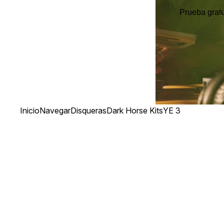
Prueba gratu
Inicio
Navegar
Disqueras
Dark Horse Kits
YE 3