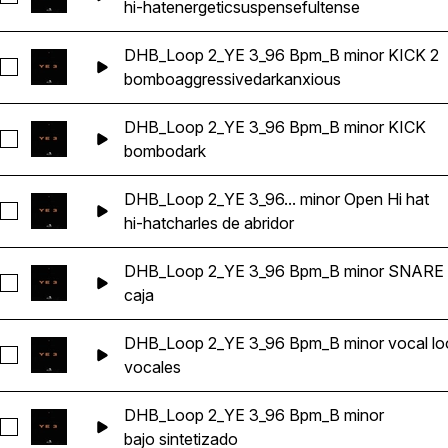
hi-hat
energetic
suspenseful
tense
DHB_Loop 2_YE 3_96 Bpm_B minor KICK 2
Seleccionar DHB_Loop 2_YE 3_96 Bpm_B minor KICK 2
bombo
aggressive
dark
anxious
DHB_Loop 2_YE 3_96 Bpm_B minor KICK
Seleccionar DHB_Loop 2_YE 3_96 Bpm_B minor KICK
bombo
dark
DHB_Loop 2_YE 3_96... minor Open Hi hat
Seleccionar DHB_Loop 2_YE 3_96 Bpm_B minor Open Hi hat
hi-hat
charles de abridor
DHB_Loop 2_YE 3_96 Bpm_B minor SNARE
Seleccionar DHB_Loop 2_YE 3_96 Bpm_B minor SNARE
caja
DHB_Loop 2_YE 3_96 Bpm_B minor vocal lo
Seleccionar DHB_Loop 2_YE 3_96 Bpm_B minor vocal loop
vocales
DHB_Loop 2_YE 3_96 Bpm_B minor
Seleccionar DHB_Loop 2_YE 3_96 Bpm_B minor
bajo sintetizado