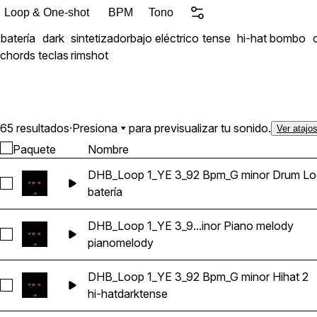
sound, these samples are
Loop & One-shot
BPM
Tono
record. Every melody is professionally mixed and ready to drag into your DAW,
batería
dark
sintetizador
bajo eléctrico
tense
hi-hat
bombo
making YE3 perfect for pro
chords
teclas
rimshot
inspiration. ### What's Inside * Soulful & cinematic melody compositions *
Gospel-inspired chord pro
orchestral and emotional
Royalty-Free * WAV Format * Drag & Dr
ultimate **Kanye West ty
65 resultados
·
Presiona
para previsualizar tu sonido.
Ver atajo
sample pack**, **hip hop 
Paquete
Nombre
**YE3** is built to delive
DHB_Loop 1_YE 3_92 Bpm_G minor Drum L
producers.
Seleccionar DHB_Loop 1_YE 3_92 Bpm_G minor Drum Loop
batería
DHB_Loop 1_YE 3_9...inor Piano melody
Seleccionar DHB_Loop 1_YE 3_92 Bpm_G minor Piano melod
piano
melody
DHB_Loop 1_YE 3_92 Bpm_G minor Hihat 2
Seleccionar DHB_Loop 1_YE 3_92 Bpm_G minor Hihat 2
hi-hat
dark
tense