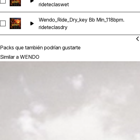
Seleccionar Wendo - _Ride_Wet_key Bb Min_118bpm.
ride
teclas
wet
Wendo_Ride_Dry_key Bb Min_118bpm.
Seleccionar Wendo_Ride_Dry_key Bb Min_118bpm.
ride
teclas
dry
Packs que también podrían gustarte
Similar a WENDO