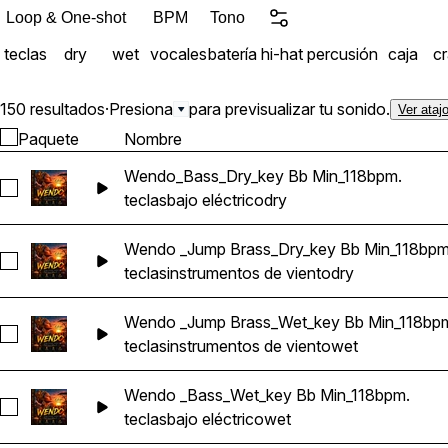
Loop & One-shot
BPM
Tono
teclas
dry
wet
vocales
batería
hi-hat
percusión
caja
c
150 resultados
·
Presiona
para previsualizar tu sonido.
Ver ataj
Paquete
Nombre
Wendo_Bass_Dry_key Bb Min_118bpm.
Seleccionar Wendo_Bass_Dry_key Bb Min_118bpm.
teclas
bajo eléctrico
dry
Wendo _Jump Brass_Dry_key Bb Min_118bpm
Seleccionar Wendo _Jump Brass_Dry_key Bb Min_118bpm.
teclas
instrumentos de viento
dry
Wendo _Jump Brass_Wet_key Bb Min_118bp
Seleccionar Wendo _Jump Brass_Wet_key Bb Min_118bpm.
teclas
instrumentos de viento
wet
Wendo _Bass_Wet_key Bb Min_118bpm.
Seleccionar Wendo _Bass_Wet_key Bb Min_118bpm.
teclas
bajo eléctrico
wet