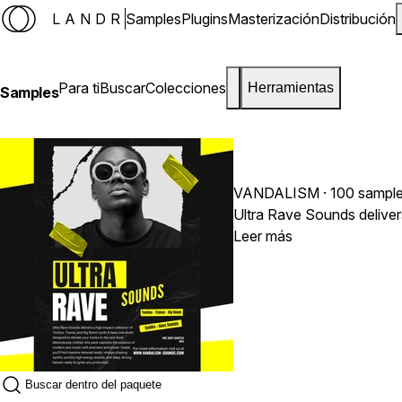
LANDR
Samples
Plugins
Masterización
Distribución
Para ti
Buscar
Colecciones
Herramientas
Samples
VANDALISM
· 100 sampl
Ultra Rave Sounds deliver
Leer más