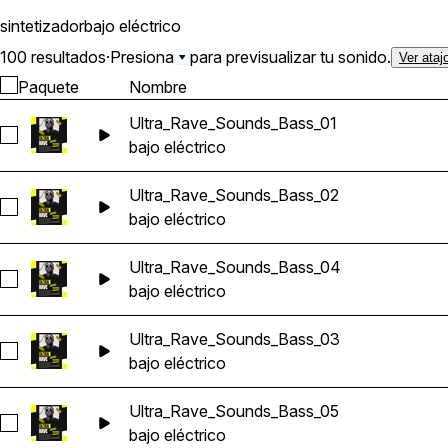
sintetizador
bajo eléctrico
100 resultados
·
Presiona
para previsualizar tu sonido.
Ver ataj
Paquete
Nombre
Ultra_Rave_Sounds_Bass_01
Seleccionar Ultra_Rave_Sounds_Bass_01
bajo eléctrico
Ultra_Rave_Sounds_Bass_02
Seleccionar Ultra_Rave_Sounds_Bass_02
bajo eléctrico
Ultra_Rave_Sounds_Bass_04
Seleccionar Ultra_Rave_Sounds_Bass_04
bajo eléctrico
Ultra_Rave_Sounds_Bass_03
Seleccionar Ultra_Rave_Sounds_Bass_03
bajo eléctrico
Ultra_Rave_Sounds_Bass_05
Seleccionar Ultra_Rave_Sounds_Bass_05
bajo eléctrico