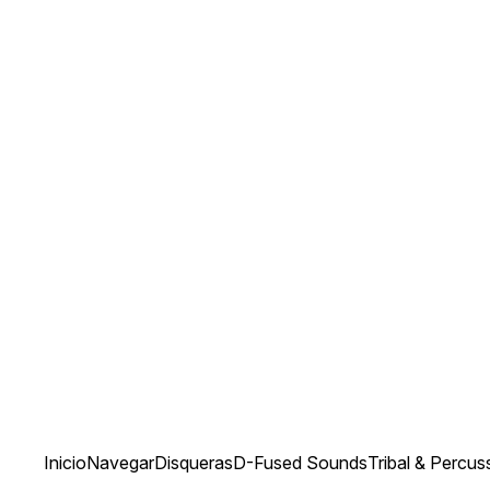
Inicio
Navegar
Disqueras
D-Fused Sounds
Tribal & Percu