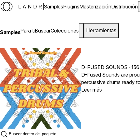
LANDR
Samples
Plugins
Masterización
Distribución
Para ti
Buscar
Colecciones
Herramientas
Samples
D-FUSED SOUNDS
· 156
D-Fused Sounds are proud t
percussive drums ready to
will get an assortment of 
Leer más