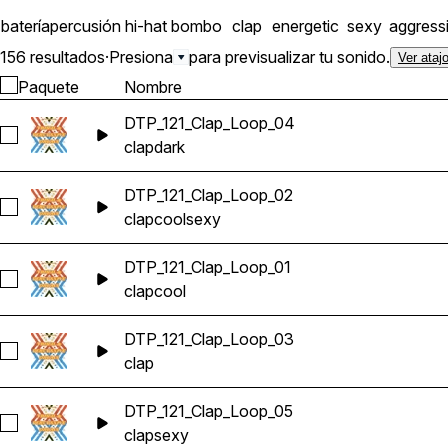
batería
percusión
hi-hat
bombo
clap
energetic
sexy
aggress
156 resultados
·
Presiona
para previsualizar tu sonido.
Ver ataj
Paquete
Nombre
DTP_121_Clap_Loop_04
Seleccionar DTP_121_Clap_Loop_04
clap
dark
DTP_121_Clap_Loop_02
Seleccionar DTP_121_Clap_Loop_02
clap
cool
sexy
DTP_121_Clap_Loop_01
Seleccionar DTP_121_Clap_Loop_01
clap
cool
DTP_121_Clap_Loop_03
Seleccionar DTP_121_Clap_Loop_03
clap
DTP_121_Clap_Loop_05
Seleccionar DTP_121_Clap_Loop_05
clap
sexy