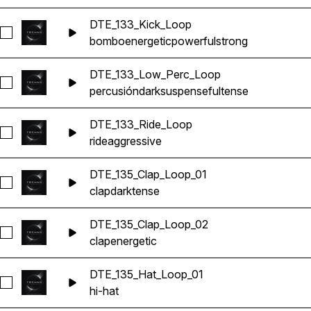
DTE_133_Kick_Loop
Seleccionar DTE_133_Kick_Loop
bombo
energetic
powerful
strong
DTE_133_Low_Perc_Loop
Seleccionar DTE_133_Low_Perc_Loop
percusión
dark
suspenseful
tense
DTE_133_Ride_Loop
Seleccionar DTE_133_Ride_Loop
ride
aggressive
DTE_135_Clap_Loop_01
Seleccionar DTE_135_Clap_Loop_01
clap
dark
tense
DTE_135_Clap_Loop_02
Seleccionar DTE_135_Clap_Loop_02
clap
energetic
DTE_135_Hat_Loop_01
Seleccionar DTE_135_Hat_Loop_01
hi-hat