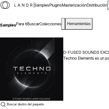
LANDR
Samples
Plugins
Masterización
Distribución
Para ti
Buscar
Colecciones
Herramientas
Samples
D-FUSED SOUNDS EXC
Techno Elements es un pac