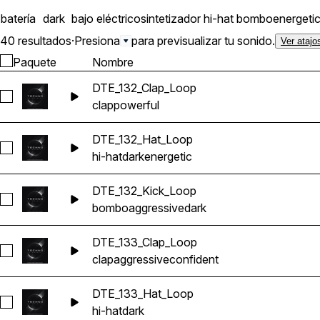
batería
dark
bajo eléctrico
sintetizador
hi-hat
bombo
energeti
40 resultados
·
Presiona
para previsualizar tu sonido.
Ver atajo
Paquete
Nombre
DTE_132_Clap_Loop
Seleccionar DTE_132_Clap_Loop
clap
powerful
DTE_132_Hat_Loop
Seleccionar DTE_132_Hat_Loop
hi-hat
dark
energetic
DTE_132_Kick_Loop
Seleccionar DTE_132_Kick_Loop
bombo
aggressive
dark
DTE_133_Clap_Loop
Seleccionar DTE_133_Clap_Loop
clap
aggressive
confident
DTE_133_Hat_Loop
Seleccionar DTE_133_Hat_Loop
hi-hat
dark