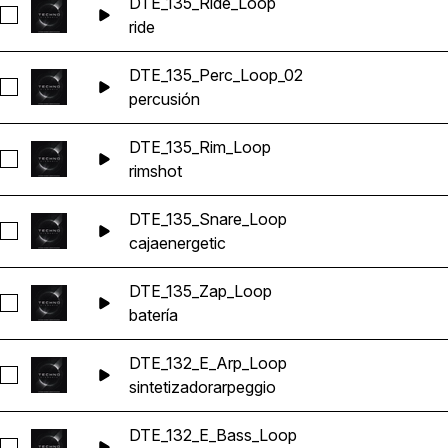
DTE_135_Ride_Loop
Seleccionar DTE_135_Ride_Loop
ride
DTE_135_Perc_Loop_02
Seleccionar DTE_135_Perc_Loop_02
percusión
DTE_135_Rim_Loop
Seleccionar DTE_135_Rim_Loop
rimshot
DTE_135_Snare_Loop
Seleccionar DTE_135_Snare_Loop
caja
energetic
DTE_135_Zap_Loop
Seleccionar DTE_135_Zap_Loop
batería
DTE_132_E_Arp_Loop
Seleccionar DTE_132_E_Arp_Loop
sintetizador
arpeggio
DTE_132_E_Bass_Loop