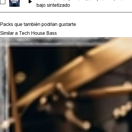
Seleccionar SCY139_109_Synth_Bass_Loop_KeyC_128bpm_01
bajo sintetizado
Packs que también podrían gustarte
Similar a Tech House Bass