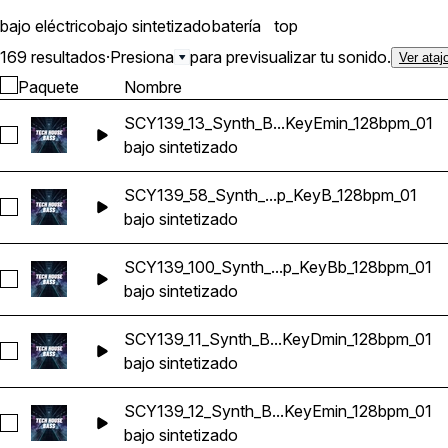
bajo eléctrico
bajo sintetizado
batería
top
169 resultados
·
Presiona
para previsualizar tu sonido.
Ver ataj
Paquete
Nombre
SCY139_13_Synth_B...KeyEmin_128bpm_01
Seleccionar SCY139_13_Synth_Bass_Loop_KeyEmin_128bpm_
bajo sintetizado
SCY139_58_Synth_...p_KeyB_128bpm_01
Seleccionar SCY139_58_Synth_Bass_Loop_KeyB_128bpm_01
bajo sintetizado
SCY139_100_Synth_...p_KeyBb_128bpm_01
Seleccionar SCY139_100_Synth_Bass_Loop_KeyBb_128bpm_
bajo sintetizado
SCY139_11_Synth_B...KeyDmin_128bpm_01
Seleccionar SCY139_11_Synth_Bass_Loop_KeyDmin_128bpm_
bajo sintetizado
SCY139_12_Synth_B...KeyEmin_128bpm_01
Seleccionar SCY139_12_Synth_Bass_Loop_KeyEmin_128bpm_
bajo sintetizado