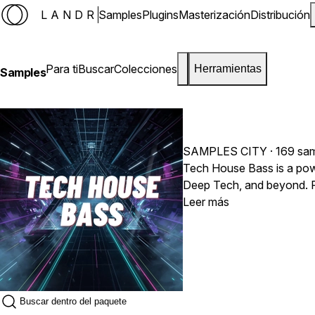
LANDR
Samples
Plugins
Masterización
Distribución
Para ti
Buscar
Colecciones
Herramientas
Samples
SAMPLES CITY
· 169 sa
Tech House Bass is a powe
Deep Tech, and beyond. Fro
In addition, the pack incl
Leer más