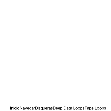
Inicio
Navegar
Disqueras
Deep Data Loops
Tape Loops