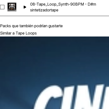
08-Tape_Loop_Synth-90BPM - D#m
Seleccionar 08-Tape_Loop_Synth-90BPM - D#m
sintetizador
tape
Packs que también podrían gustarte
Similar a Tape Loops