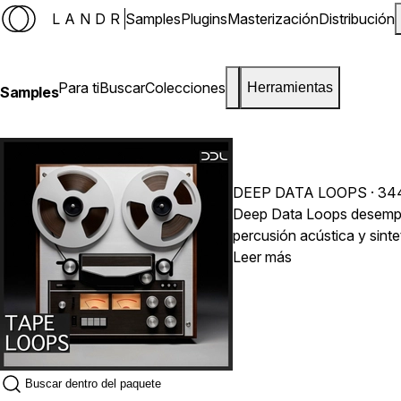
LANDR
Samples
Plugins
Masterización
Distribución
Para ti
Buscar
Colecciones
Herramientas
Samples
DEEP DATA LOOPS
· 34
Deep Data Loops desempolv
percusión acústica y sint
musique concrète, hip hop
Leer más
las viejas cintas: flutter
combine fácilmente o usar 
collages y paisajes sonor
para mantener la autenticidad del
loops WAV 1,3 GB