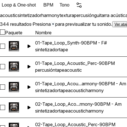
Loop & One-shot
BPM
Tono
acoustic
sintetizador
harmony
textura
percusión
guitarra acústic
344 resultados
·
Presiona
para previsualizar tu sonido.
Ver ata
Paquete
Nombre
01-Tape_Loop_Synth-90BPM - F#
Seleccionar 01-Tape_Loop_Synth-90BPM - F#
sintetizador
tape
01-Tape_Loop_Acoustic_Perc-90BPM
Seleccionar 01-Tape_Loop_Acoustic_Perc-90BPM
percusión
tape
acoustic
01-Tape_Loop_Acou...armony-90BPM - Am
Seleccionar 01-Tape_Loop_Acoustic_Harmony-90BPM - Am
sintetizador
tape
acoustic
harmony
02-Tape_Loop_Aco...rmony-90BPM - Am
Seleccionar 02-Tape_Loop_Acoustic_Harmony-90BPM - Am
sintetizador
tape
acoustic
harmony
02-Tape_Loop_Acoustic_Perc-90BPM