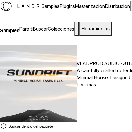
LANDR
Samples
Plugins
Masterización
Distribución
Para ti
Buscar
Colecciones
Herramientas
Samples
VLADPROD.AUDIO
· 311
A carefully crafted collec
Minimal House. Designed f
versatile palette of soun
Leer más
groove-driven drums and 
tracks. Pack details: 24-