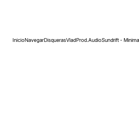
Inicio
Navegar
Disqueras
VladProd.Audio
Sundrift - Minim