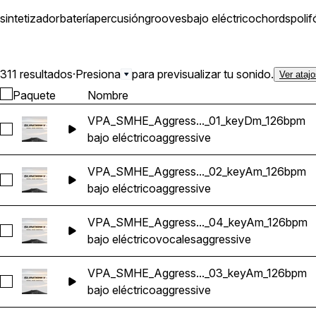
sintetizador
batería
percusión
grooves
bajo eléctrico
chords
polif
311 resultados
·
Presiona
para previsualizar tu sonido.
Ver ataj
Paquete
Nombre
VPA_SMHE_Aggress..._01_keyDm_126bpm
Seleccionar VPA_SMHE_Aggressive_Bass_01_keyDm_126bp
bajo eléctrico
aggressive
VPA_SMHE_Aggress..._02_keyAm_126bpm
Seleccionar VPA_SMHE_Aggressive_Bass_02_keyAm_126bp
bajo eléctrico
aggressive
VPA_SMHE_Aggress..._04_keyAm_126bpm
Seleccionar VPA_SMHE_Aggressive_Bass_04_keyAm_126bp
bajo eléctrico
vocales
aggressive
VPA_SMHE_Aggress..._03_keyAm_126bpm
Seleccionar VPA_SMHE_Aggressive_Bass_03_keyAm_126bp
bajo eléctrico
aggressive