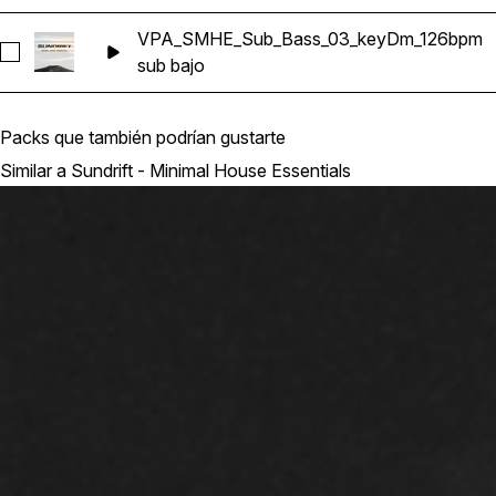
VPA_SMHE_Sub_Bass_03_keyDm_126bpm
Seleccionar VPA_SMHE_Sub_Bass_03_keyDm_126bpm
sub bajo
Packs que también podrían gustarte
Similar a Sundrift - Minimal House Essentials