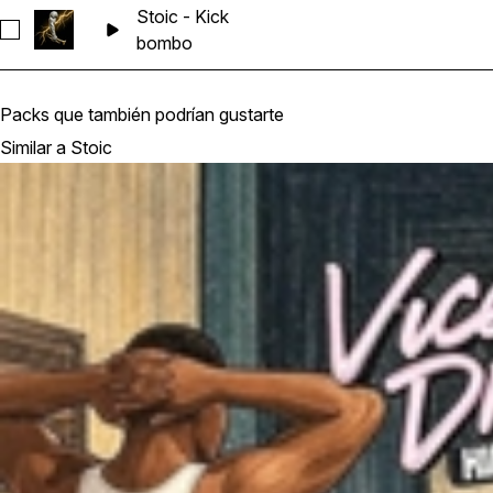
Stoic - Kick
Seleccionar Stoic - Kick
bombo
Packs que también podrían gustarte
Similar a Stoic