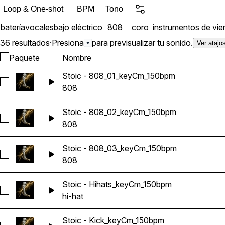
Loop & One-shot
BPM
Tono
batería
vocales
bajo eléctrico
808
coro
instrumentos de vie
36 resultados
·
Presiona
para previsualizar tu sonido.
Ver atajo
Paquete
Nombre
Stoic - 808_01_keyCm_150bpm
Seleccionar Stoic - 808_01_keyCm_150bpm
808
Stoic - 808_02_keyCm_150bpm
Seleccionar Stoic - 808_02_keyCm_150bpm
808
Stoic - 808_03_keyCm_150bpm
Seleccionar Stoic - 808_03_keyCm_150bpm
808
Stoic - Hihats_keyCm_150bpm
Seleccionar Stoic - Hihats_keyCm_150bpm
hi-hat
Stoic - Kick_keyCm_150bpm