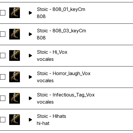
Stoic - 808_01_keyCm
Seleccionar Stoic - 808_01_keyCm
808
Stoic - 808_03_keyCm
Seleccionar Stoic - 808_03_keyCm
808
Stoic - Hi_Vox
Seleccionar Stoic - Hi_Vox
vocales
Stoic - Horror_laugh_Vox
Seleccionar Stoic - Horror_laugh_Vox
vocales
Stoic - Infectious_Tag_Vox
Seleccionar Stoic - Infectious_Tag_Vox
vocales
Stoic - Hihats
Seleccionar Stoic - Hihats
hi-hat