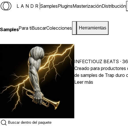
LANDR
Samples
Plugins
Masterización
Distribución
Para ti
Buscar
Colecciones
Herramientas
Samples
INFECTIOUZ BEATS
· 36
Creado para productores 
de samples de Trap duro 
cinemática. Esta colecció
Leer más
creando un sonido que se 