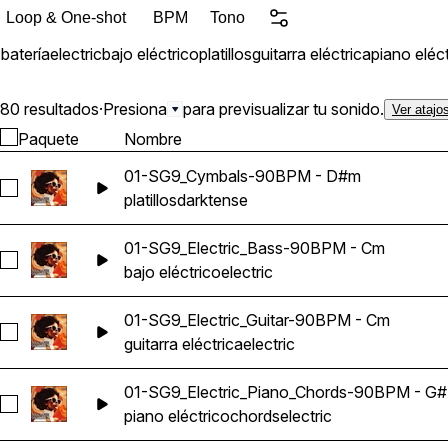
Loop & One-shot
BPM
Tono
batería
electric
bajo eléctrico
platillos
guitarra eléctrica
piano eléc
80 resultados
·
Presiona
para previsualizar tu sonido.
Ver atajo
Paquete
Nombre
01-SG9_Cymbals-90BPM - D#m
Seleccionar 01-SG9_Cymbals-90BPM - D#m
platillos
dark
tense
01-SG9_Electric_Bass-90BPM - Cm
Seleccionar 01-SG9_Electric_Bass-90BPM - Cm
bajo eléctrico
electric
01-SG9_Electric_Guitar-90BPM - Cm
Seleccionar 01-SG9_Electric_Guitar-90BPM - Cm
guitarra eléctrica
electric
01-SG9_Electric_Piano_Chords-90BPM - G#
Seleccionar 01-SG9_Electric_Piano_Chords-90BPM - G#
piano eléctrico
chords
electric