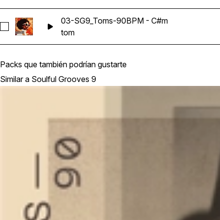
03-SG9_Toms-90BPM - C#m
Seleccionar 03-SG9_Toms-90BPM - C#m
tom
Packs que también podrían gustarte
Similar a Soulful Grooves 9