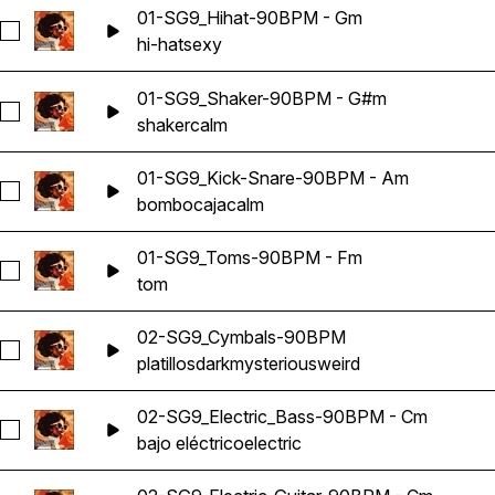
01-SG9_Hihat-90BPM - Gm
Seleccionar 01-SG9_Hihat-90BPM - Gm
hi-hat
sexy
01-SG9_Shaker-90BPM - G#m
Seleccionar 01-SG9_Shaker-90BPM - G#m
shaker
calm
01-SG9_Kick-Snare-90BPM - Am
Seleccionar 01-SG9_Kick-Snare-90BPM - Am
bombo
caja
calm
01-SG9_Toms-90BPM - Fm
Seleccionar 01-SG9_Toms-90BPM - Fm
tom
02-SG9_Cymbals-90BPM
Seleccionar 02-SG9_Cymbals-90BPM
platillos
dark
mysterious
weird
02-SG9_Electric_Bass-90BPM - Cm
Seleccionar 02-SG9_Electric_Bass-90BPM - Cm
bajo eléctrico
electric