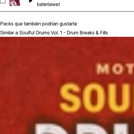
Seleccionar ME_UNCLE_DRUMS_WET_75BPM
batería
wet
Packs que también podrían gustarte
Similar a Soulful Drums Vol. 1 - Drum Breaks & Fills