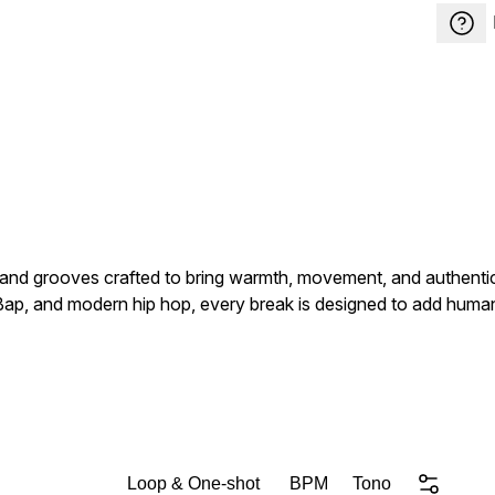
ls, and grooves crafted to bring warmth, movement, and authenti
m Bap, and modern hip hop, every break is designed to add huma
ilding full tracks from scratch, these high-quality drum break
eo Sol, Kendrick Lamar, and Smino, this collection fits effortle
ons, half-time feels, ride cymbals) 80 Total Drum Loops (Wet 
 Content
Loop & One-shot
BPM
Tono