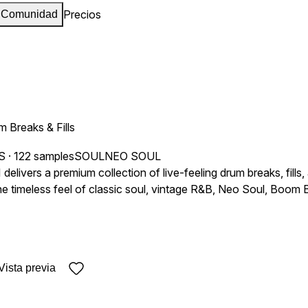
Precios
Comunidad
m Breaks & Fills
S
· 122 samples
SOUL
NEO SOUL
 delivers a premium collection of live-feeling drum breaks, fil
the timeless feel of classic soul, vintage R&B, Neo Soul, Boo
n miss. Whether you're chopping samples, layering drums, or bu
 styles of J Dilla, The Alchemist, 9th Wonder, Anderson .Paak, Cl
roductions. Product Includes: 50 Drum Breaks (Dynamic variati
 Fills Ideal for neo-soul, hip-hop, and jazz fusion! 470MB of
Vista previa