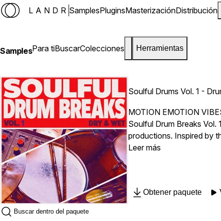
LANDR
Samples
Plugins
Masterización
Distribución
Para ti
Buscar
Colecciones
Herramientas
Samples
Soulful Drums Vol. 1 - Dru
MOTION EMOTION VIBE
Soulful Drum Breaks Vol. 1
productions. Inspired by 
that programmed drums ofte
Leer más
foundation. Inspired by the
back, and sample-driven p
percussion loops) 42 Drum
Obtener paquete