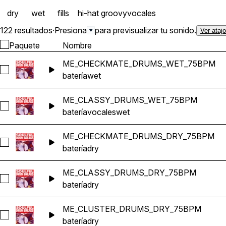
dry
wet
fills
hi-hat
groovy
vocales
122 resultados
·
Presiona
para previsualizar tu sonido.
Ver ataj
Paquete
Nombre
ME_CHECKMATE_DRUMS_WET_75BPM
Seleccionar ME_CHECKMATE_DRUMS_WET_75BPM
batería
wet
ME_CLASSY_DRUMS_WET_75BPM
Seleccionar ME_CLASSY_DRUMS_WET_75BPM
batería
vocales
wet
ME_CHECKMATE_DRUMS_DRY_75BPM
Seleccionar ME_CHECKMATE_DRUMS_DRY_75BPM
batería
dry
ME_CLASSY_DRUMS_DRY_75BPM
Seleccionar ME_CLASSY_DRUMS_DRY_75BPM
batería
dry
ME_CLUSTER_DRUMS_DRY_75BPM
Seleccionar ME_CLUSTER_DRUMS_DRY_75BPM
batería
dry