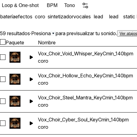
partes funcionarán juntas para crear inspirac
Loop & One-shot
BPM
Tono
Eléctrico 15 loops de tamb
batería
efectos
coro
sintetizador
vocales
lead
lead
static
loops vocales
59 resultados
·
Presiona
para previsualizar tu sonido.
Ver atajo
Paquete
Nombre
Vox_Choir_Void_Whisper_KeyCmin_140bpm
Seleccionar Vox_Choir_Void_Whisper_KeyCmin_140bpm
coro
Vox_Choir_Hollow_Echo_KeyCmin_140bpm
Seleccionar Vox_Choir_Hollow_Echo_KeyCmin_140bpm
coro
Vox_Choir_Steel_Mantra_KeyCmin_140bpm
Seleccionar Vox_Choir_Steel_Mantra_KeyCmin_140bpm
coro
Vox_Choir_Cyber_Soul_KeyCmin_140bpm
Seleccionar Vox_Choir_Cyber_Soul_KeyCmin_140bpm
coro