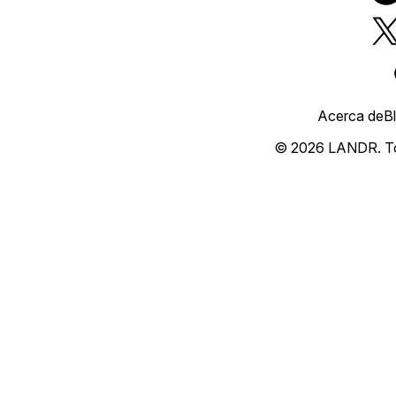
Acerca de
B
© 2026 LANDR.
T