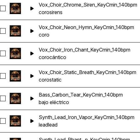
Vox_Choir_Chrome_Siren_KeyCmin_140bpm
Seleccionar Vox_Choir_Chrome_Siren_KeyCmin_140bpm
coro
sirens
Vox_Choir_Neon_Hymn_KeyCmin_140bpm
Seleccionar Vox_Choir_Neon_Hymn_KeyCmin_140bpm
coro
Vox_Choir_Iron_Chant_KeyCmin_140bpm
Seleccionar Vox_Choir_Iron_Chant_KeyCmin_140bpm
coro
cántico
Vox_Choir_Static_Breath_KeyCmin_140bpm
Seleccionar Vox_Choir_Static_Breath_KeyCmin_140bpm
coro
static
Bass_Carbon_Tear_KeyCmin_140bpm
Seleccionar Bass_Carbon_Tear_KeyCmin_140bpm
bajo eléctrico
Synth_Lead_Iron_Vapor_KeyCmin_140bpm
Seleccionar Synth_Lead_Iron_Vapor_KeyCmin_140bpm
lead
lead
Synth_Lead_Phant...n_KeyCmin_140bpm