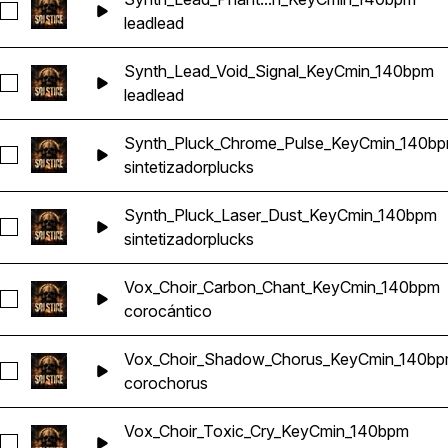
Seleccionar Synth_Lead_Phantom_Tension_KeyCmin_140bpm
lead
lead
Synth_Lead_Void_Signal_KeyCmin_140bpm
Seleccionar Synth_Lead_Void_Signal_KeyCmin_140bpm
lead
lead
Synth_Pluck_Chrome_Pulse_KeyCmin_140b
Seleccionar Synth_Pluck_Chrome_Pulse_KeyCmin_140bpm
sintetizador
plucks
Synth_Pluck_Laser_Dust_KeyCmin_140bpm
Seleccionar Synth_Pluck_Laser_Dust_KeyCmin_140bpm
sintetizador
plucks
Vox_Choir_Carbon_Chant_KeyCmin_140bpm
Seleccionar Vox_Choir_Carbon_Chant_KeyCmin_140bpm
coro
cántico
Vox_Choir_Shadow_Chorus_KeyCmin_140b
Seleccionar Vox_Choir_Shadow_Chorus_KeyCmin_140bpm
coro
chorus
Vox_Choir_Toxic_Cry_KeyCmin_140bpm
Seleccionar Vox_Choir_Toxic_Cry_KeyCmin_140bpm