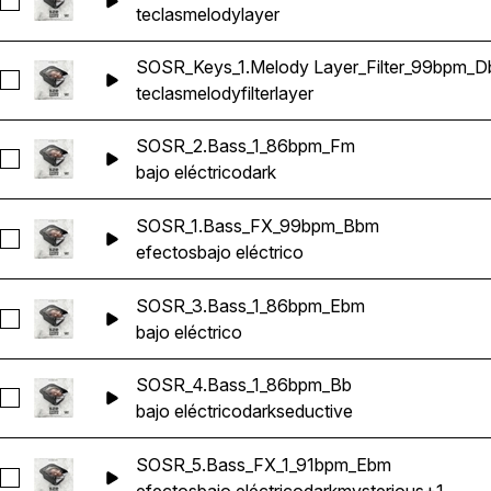
Seleccionar SOSR_Keys_1.Melody Layer_2_99bpm_Db
teclas
melody
layer
SOSR_Keys_1.Melody Layer_Filter_99bpm_D
Seleccionar SOSR_Keys_1.Melody Layer_Filter_99bpm_Db
teclas
melody
filter
layer
SOSR_2.Bass_1_86bpm_Fm
Seleccionar SOSR_2.Bass_1_86bpm_Fm
bajo eléctrico
dark
SOSR_1.Bass_FX_99bpm_Bbm
Seleccionar SOSR_1.Bass_FX_99bpm_Bbm
efectos
bajo eléctrico
SOSR_3.Bass_1_86bpm_Ebm
Seleccionar SOSR_3.Bass_1_86bpm_Ebm
bajo eléctrico
SOSR_4.Bass_1_86bpm_Bb
Seleccionar SOSR_4.Bass_1_86bpm_Bb
bajo eléctrico
dark
seductive
SOSR_5.Bass_FX_1_91bpm_Ebm
Seleccionar SOSR_5.Bass_FX_1_91bpm_Ebm