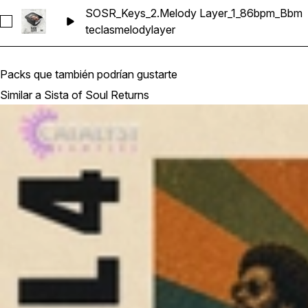
SOSR_Keys_2.Melody Layer_1_86bpm_Bbm
Seleccionar SOSR_Keys_2.Melody Layer_1_86bpm_Bbm
teclas
melody
layer
Packs que también podrían gustarte
Similar a Sista of Soul Returns