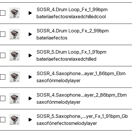
SOSR_4.Drum Loop_Fx_1_99bpm
Seleccionar SOSR_4.Drum Loop_Fx_1_99bpm
batería
efectos
relaxed
chilled
cool
SOSR_4.Drum Loop_Fx_2_99bpm
Seleccionar SOSR_4.Drum Loop_Fx_2_99bpm
batería
efectos
SOSR_5.Drum Loop_Fx_1_91bpm
Seleccionar SOSR_5.Drum Loop_Fx_1_91bpm
batería
efectos
relaxed
chilled
SOSR_4.Saxophone...ayer_1_86bpm_Ebm
Seleccionar SOSR_4.Saxophone_Melody Layer_1_86bpm_Eb
saxofón
melody
layer
SOSR_4.Saxophone...ayer_2_86bpm_Ebm
Seleccionar SOSR_4.Saxophone_Melody Layer_2_86bpm_E
saxofón
melody
layer
SOSR_5.Saxophone_...yer_Fx_1_91bpm_Gb
Seleccionar SOSR_5.Saxophone_Melody Layer_Fx_1_91bpm_
saxofón
efectos
melody
layer