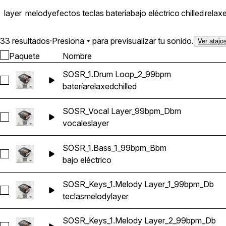
layer
melody
efectos
teclas
batería
bajo eléctrico
chilled
relax
33 resultados
·
Presiona
para previsualizar tu sonido.
Ver atajo
Paquete
Nombre
SOSR_1.Drum Loop_2_99bpm
Seleccionar SOSR_1.Drum Loop_2_99bpm
batería
relaxed
chilled
SOSR_Vocal Layer_99bpm_Dbm
Seleccionar SOSR_Vocal Layer_99bpm_Dbm
vocales
layer
SOSR_1.Bass_1_99bpm_Bbm
Seleccionar SOSR_1.Bass_1_99bpm_Bbm
bajo eléctrico
SOSR_Keys_1.Melody Layer_1_99bpm_Db
Seleccionar SOSR_Keys_1.Melody Layer_1_99bpm_Db
teclas
melody
layer
SOSR_Keys_1.Melody Layer_2_99bpm_Db