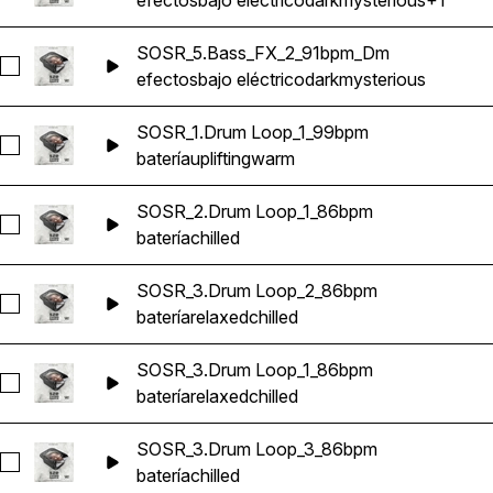
efectos
bajo eléctrico
dark
mysterious
+1
SOSR_5.Bass_FX_2_91bpm_Dm
Seleccionar SOSR_5.Bass_FX_2_91bpm_Dm
efectos
bajo eléctrico
dark
mysterious
SOSR_1.Drum Loop_1_99bpm
Seleccionar SOSR_1.Drum Loop_1_99bpm
batería
uplifting
warm
SOSR_2.Drum Loop_1_86bpm
Seleccionar SOSR_2.Drum Loop_1_86bpm
batería
chilled
SOSR_3.Drum Loop_2_86bpm
Seleccionar SOSR_3.Drum Loop_2_86bpm
batería
relaxed
chilled
SOSR_3.Drum Loop_1_86bpm
Seleccionar SOSR_3.Drum Loop_1_86bpm
batería
relaxed
chilled
SOSR_3.Drum Loop_3_86bpm
Seleccionar SOSR_3.Drum Loop_3_86bpm
batería
chilled