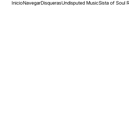
Inicio
Navegar
Disqueras
Undisputed Music
Sista of Soul 