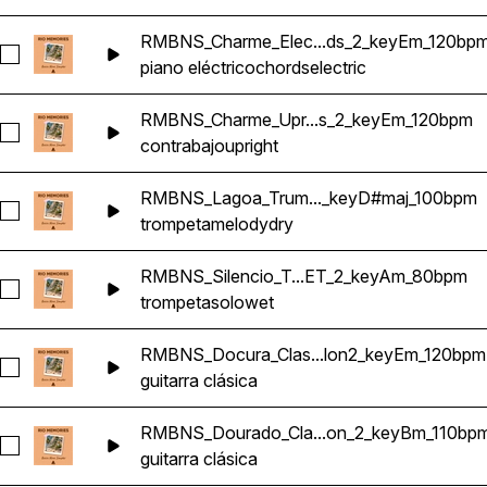
RMBNS_Charme_Elec...ds_2_keyEm_120bp
Seleccionar RMBNS_Charme_Electric_Piano_Chords_2_keyE
piano eléctrico
chords
electric
RMBNS_Charme_Upr...s_2_keyEm_120bpm
Seleccionar RMBNS_Charme_Upright_Bass_2_keyEm_120bpm
contrabajo
upright
RMBNS_Lagoa_Trum..._keyD#maj_100bpm
Seleccionar RMBNS_Lagoa_Trumpet_Melody_DRY_1_keyD#m
trompeta
melody
dry
RMBNS_Silencio_T...ET_2_keyAm_80bpm
Seleccionar RMBNS_Silencio_Trumpet_Solo_WET_2_keyAm
trompeta
solo
wet
RMBNS_Docura_Clas...lon2_keyEm_120bpm
Seleccionar RMBNS_Docura_Classical_Guitar_Nylon2_keyEm
guitarra clásica
RMBNS_Dourado_Cla...on_2_keyBm_110bp
Seleccionar RMBNS_Dourado_Classical_Guitar_Nylon_2_key
guitarra clásica