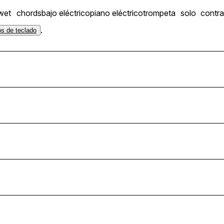
wet
chords
bajo eléctrico
piano eléctrico
trompeta
solo
contra
.
os de teclado
Cmaj_120bpm
m_120bpm
95bpm
80bpm
_120bpm