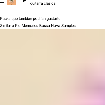
Seleccionar RMBNS_Areia_Classical_Guitar_Nylon_2_keyBm_
guitarra clásica
Packs que también podrían gustarte
Similar a Rio Memories Bossa Nova Samples