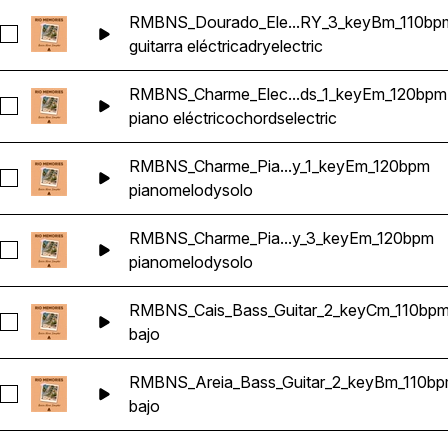
RMBNS_Dourado_Ele...RY_3_keyBm_110bp
Seleccionar RMBNS_Dourado_Electric_Guitar_Wah_DRY_3_
guitarra eléctrica
dry
electric
RMBNS_Charme_Elec...ds_1_keyEm_120bpm
Seleccionar RMBNS_Charme_Electric_Piano_Chords_1_keyE
piano eléctrico
chords
electric
RMBNS_Charme_Pia...y_1_keyEm_120bpm
Seleccionar RMBNS_Charme_Piano_Solo_Melody_1_keyEm_1
piano
melody
solo
RMBNS_Charme_Pia...y_3_keyEm_120bpm
Seleccionar RMBNS_Charme_Piano_Solo_Melody_3_keyEm_
piano
melody
solo
RMBNS_Cais_Bass_Guitar_2_keyCm_110bp
Seleccionar RMBNS_Cais_Bass_Guitar_2_keyCm_110bpm
bajo
RMBNS_Areia_Bass_Guitar_2_keyBm_110b
Seleccionar RMBNS_Areia_Bass_Guitar_2_keyBm_110bpm
bajo