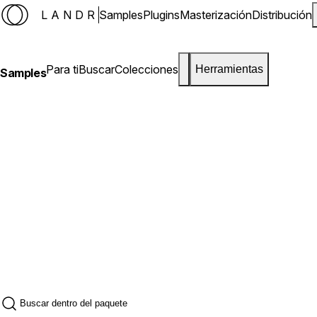
LANDR
Samples
Plugins
Masterización
Distribución
Para ti
Buscar
Colecciones
Herramientas
Samples