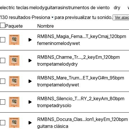
electric
teclas
melody
guitarras
instrumentos de viento
dry
130 resultados
·
Presiona
para previsualizar tu sonido.
Ver ataj
Paquete
Nombre
RMBNS_Magia_Fema...T_keyCmaj_120bpm
Seleccionar RMBNS_Magia_Female_Vocal_Melody_WET_key
femenino
melody
wet
RMBNS_Charme_Tr..._2_keyEm_120bpm
Seleccionar RMBNS_Charme_Trumpet_Melody_DRY_2_keyE
trompeta
melody
dry
RMBNS_Mare_Trum...ET_keyG#m_95bpm
Seleccionar RMBNS_Mare_Trumpet_Melody_WET_keyG#m_
trompeta
melody
wet
RMBNS_Silencio_T...RY_2_keyAm_80bpm
Seleccionar RMBNS_Silencio_Trumpet_Solo_DRY_2_keyAm_
trompeta
dry
solo
RMBNS_Docura_Clas...lon1_keyEm_120bpm
Seleccionar RMBNS_Docura_Classical_Guitar_Nylon1_keyEm
guitarra clásica