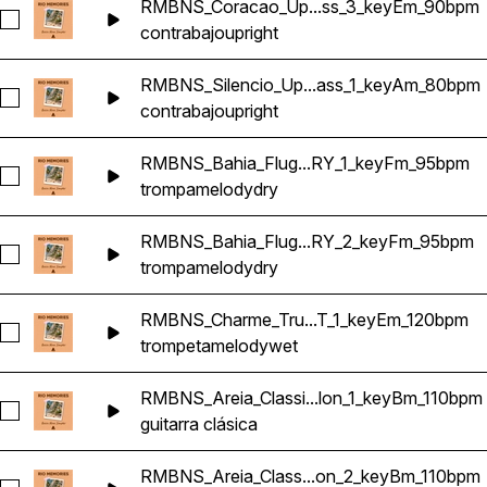
RMBNS_Coracao_Up...ss_3_keyEm_90bpm
Seleccionar RMBNS_Coracao_Upright_Bass_3_keyEm_90bpm
contrabajo
upright
RMBNS_Silencio_Up...ass_1_keyAm_80bpm
Seleccionar RMBNS_Silencio_Upright_Bass_1_keyAm_80bpm
contrabajo
upright
RMBNS_Bahia_Flug...RY_1_keyFm_95bpm
Seleccionar RMBNS_Bahia_Flugel_Horn_Melody_DRY_1_key
trompa
melody
dry
RMBNS_Bahia_Flug...RY_2_keyFm_95bpm
Seleccionar RMBNS_Bahia_Flugel_Horn_Melody_DRY_2_ke
trompa
melody
dry
RMBNS_Charme_Tru...T_1_keyEm_120bpm
Seleccionar RMBNS_Charme_Trumpet_Melody_WET_1_keyEm
trompeta
melody
wet
RMBNS_Areia_Classi...lon_1_keyBm_110bpm
Seleccionar RMBNS_Areia_Classical_Guitar_Nylon_1_keyBm_
guitarra clásica
RMBNS_Areia_Class...on_2_keyBm_110bpm