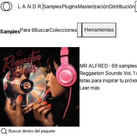
LANDR
Samples
Plugins
Masterización
Distribución
Para ti
Buscar
Colecciones
Herramientas
Samples
MR ALFRED
· 69 samples
Reggaeton Sounds Vol. 1 
listas para inspirar tu pr
pensado para que produzcas con rapidez sin sacrifica
Leer más
versatilidad necesaria pa
desde cero o quieras darle
nivel. Inspirado en el son