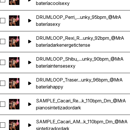
Seleccionar DRUMLOOP_Perreke_Reggaeton_Chunky_95bp
batería
cool
sexy
DRUMLOOP_Perri_...unky_95bpm_@MrA
Seleccionar DRUMLOOP_Perri_Reggaeton_Chunky_95bpm_
batería
sexy
DRUMLOOP_Rexi_R...unky_92bpm_@MrA
Seleccionar DRUMLOOP_Rexi_Reggaeton_Chunky_92bpm_
batería
dark
energetic
tense
DRUMLOOP_Shibu_...unky_90bpm_@MrA
Seleccionar DRUMLOOP_Shibu_Reggaeton_Chunky_90bpm
batería
intense
sexy
DRUMLOOP_Traser...unky_96bpm_@MrA
Seleccionar DRUMLOOP_Trasero_Reggaeton_Chunky_96bp
batería
happy
SAMPLE_Cacari_Re...k_110bpm_Dm_@MrA
Seleccionar SAMPLE_Cacari_Reggaeton_Dark_110bpm_Dm_
piano
sintetizador
dark
SAMPLE_Cacari_AM...k_110bpm_Dm_@MrA
Seleccionar SAMPLE_Cacari_AMBIENCE_Reggaeton_Dark_
sintetizador
dark