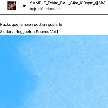
SAMPLE_Fokita_BA..._C#m_100bpm_@MrA
Seleccionar SAMPLE_Fokita_BASS_Reggaeton_Dark_C#m_
bajo eléctrico
dark
Packs que también podrían gustarte
Similar a Reggaeton Sounds Vol.1