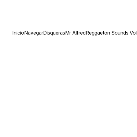
Inicio
Navegar
Disqueras
Mr Alfred
Reggaeton Sounds Vol