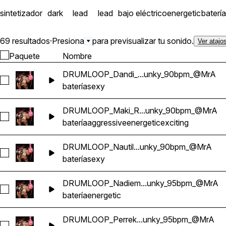
sintetizador
dark
lead
lead
bajo eléctrico
energetic
batería
69 resultados
·
Presiona
para previsualizar tu sonido.
Ver atajo
Paquete
Nombre
DRUMLOOP_Dandi_...unky_90bpm_@MrA
Seleccionar DRUMLOOP_Dandi_Reggaeton_Chunky_90bpm
batería
sexy
DRUMLOOP_Maki_R...unky_90bpm_@MrA
Seleccionar DRUMLOOP_Maki_Reggaeton_Chunky_90bpm_
batería
aggressive
energetic
exciting
DRUMLOOP_Nautil...unky_90bpm_@MrA
Seleccionar DRUMLOOP_Nautilus_Reggaeton_Chunky_90b
batería
sexy
DRUMLOOP_Nadiem...unky_95bpm_@MrA
Seleccionar DRUMLOOP_Nadiem_Reggaeton_Chunky_95bp
batería
energetic
DRUMLOOP_Perrek...unky_95bpm_@MrA