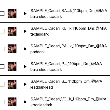
SAMPLE_Cacari_BA...k_110bpm_Dm_@MrA
Seleccionar SAMPLE_Cacari_BASS_Reggaeton_Dark_110b
bajo eléctrico
dark
SAMPLE_Cacari_KE...k_110bpm_Dm_@MrA
Seleccionar SAMPLE_Cacari_KEY_Reggaeton_Dark_110bp
teclas
dark
SAMPLE_Cacari_PA...k_110bpm_Dm_@MrA
Seleccionar SAMPLE_Cacari_PAD_Reggaeton_Dark_110bp
pad
dark
SAMPLE_Cacari_P..._110bpm_Dm_@MrA
Seleccionar SAMPLE_Cacari_PLUCKED_BASS_Reggaeton_
bajo eléctrico
dark
SAMPLE_Cacari_S..._110bpm_Dm_@MrA
Seleccionar SAMPLE_Cacari_SYNTH_LEAD_Reggaeton_Da
lead
dark
lead
SAMPLE_Cacari_VO...k_110bpm_Dm_@MrA
Seleccionar SAMPLE_Cacari_VOX_Reggaeton_Dark_110bpm
vocales
dark