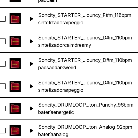
pad
calm
Soncity_STARTER_...ouncy_F#m_118bpm
Seleccionar Soncity_STARTER_Fenti_SYNTH_ARPEGGIO_R
sintetizador
arpeggio
Soncity_STARTER_...ouncy_D#m_110bpm
Seleccionar Soncity_STARTER_Lonely_BAJO_Reggaeton_B
sintetizador
calm
dreamy
Soncity_STARTER_...ouncy_D#m_110bpm
Seleccionar Soncity_STARTER_Lonely_PAD_Reggaeton_Bo
pad
sad
dark
weird
Soncity_STARTER_...ouncy_D#m_110bpm
Seleccionar Soncity_STARTER_Lonely_SYNTH_ARPEGGIO_
sintetizador
arpeggio
Soncity_DRUMLOOP...ton_Punchy_96bpm
Seleccionar Soncity_DRUMLOOP_Mister_Reggaeton_Punch
batería
energetic
Soncity_DRUMLOOP...ton_Analog_92bpm
Seleccionar Soncity_DRUMLOOP_Yetsx_Reggaeton_Analog
batería
analog