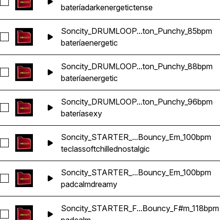
Seleccionar Soncity_DRUMLOOP_Inumaki_Reggaeton_Punc
batería
dark
energetic
tense
Soncity_DRUMLOOP...ton_Punchy_85bpm
Seleccionar Soncity_DRUMLOOP_Gojo_Reggaeton_Punchy_
batería
energetic
Soncity_DRUMLOOP...ton_Punchy_88bpm
Seleccionar Soncity_DRUMLOOP_Maki_Reggaeton_Punchy_
batería
energetic
Soncity_DRUMLOOP...ton_Punchy_96bpm
Seleccionar Soncity_DRUMLOOP_Okotsu_Reggaeton_Punch
batería
sexy
Soncity_STARTER_...Bouncy_Em_100bpm
Seleccionar Soncity_STARTER_Arenbi_KEY_2_Reggaeton_
teclas
soft
chilled
nostalgic
Soncity_STARTER_...Bouncy_Em_100bpm
Seleccionar Soncity_STARTER_Arenbi_PAD_Reggaeton_Bo
pad
calm
dreamy
Soncity_STARTER_F...Bouncy_F#m_118bpm
Seleccionar Soncity_STARTER_Fenti_PAD_Reggaeton_Boun