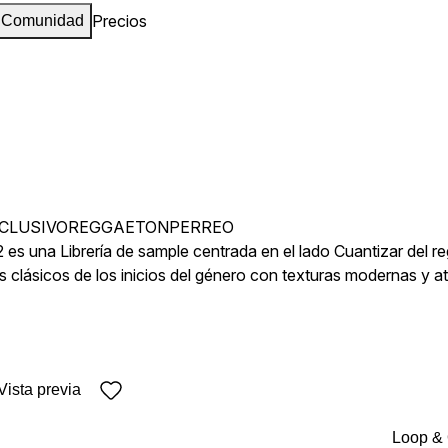
Precios
Comunidad
CLUSIVO
REGGAETON
PERREO
 es una Librería de sample centrada en el lado Cuantizar del r
clásicos de los inicios del género con texturas modernas y atr
da para que crees beats listos para la tendencia, con carácter
Vista previa
Loop &