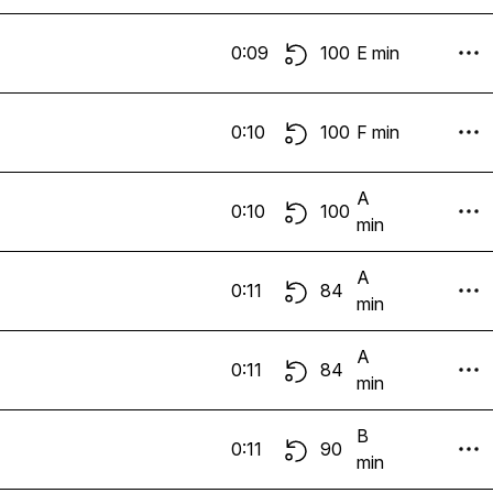
0:09
100
E min
0:10
100
F min
A
0:10
100
min
A
0:11
84
min
A
0:11
84
min
B
0:11
90
min