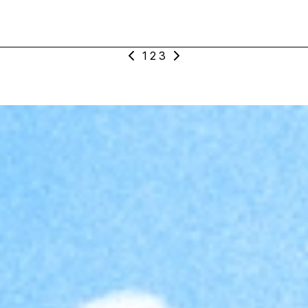
92bpm
1
2
3