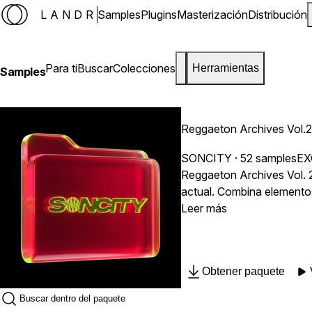
LANDR
Samples
Plugins
Masterización
Distribución
Para ti
Buscar
Colecciones
Herramientas
Samples
Reggaeton Archives Vol.2
SONCITY
· 52 samples
EX
Reggaeton Archives Vol. 2
actual. Combina elementos 
una colección única diseña
Leer más
Obtener paquete