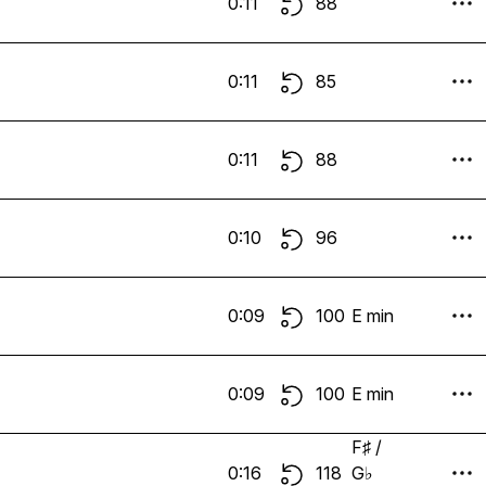
0:11
88
0:11
85
0:11
88
0:10
96
0:09
100
E min
0:09
100
E min
F♯ /
0:16
118
G♭