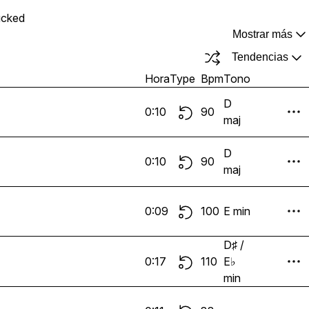
ucked
Mostrar más
Tendencias
Hora
Type
Bpm
Tono
D
0:10
90
maj
D
0:10
90
maj
0:09
100
E min
D♯ /
0:17
110
E♭
min