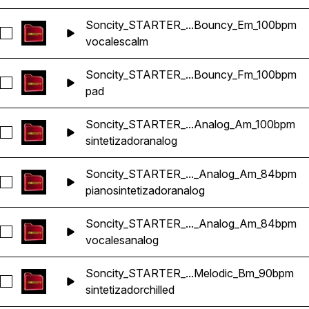
Soncity_STARTER_...Bouncy_Em_100bpm
Seleccionar Soncity_STARTER_Arenbi_VOX_2_Reggaeton_
vocales
calm
Soncity_STARTER_...Bouncy_Fm_100bpm
Seleccionar Soncity_STARTER_Ekis_PAD_Reggaeton_Boun
pad
Soncity_STARTER_...Analog_Am_100bpm
Seleccionar Soncity_STARTER_Galgo_Reggaeton_Analog_A
sintetizador
analog
Soncity_STARTER_..._Analog_Am_84bpm
Seleccionar Soncity_STARTER_Ninfo_Reggaeton_Analog_
piano
sintetizador
analog
Soncity_STARTER_..._Analog_Am_84bpm
Seleccionar Soncity_STARTER_Ninfo_Vox_Reggaeton_Ana
vocales
analog
Soncity_STARTER_...Melodic_Bm_90bpm
Seleccionar Soncity_STARTER_Recuerdo_Reggaeton_Melo
sintetizador
chilled