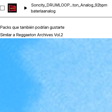
Soncity_DRUMLOOP...ton_Analog_92bpm
Seleccionar Soncity_DRUMLOOP_Barb_Reggaeton_Analog_
batería
analog
Packs que también podrían gustarte
Similar a Reggaeton Archives Vol.2