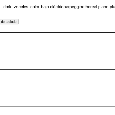
dark
vocales
calm
bajo eléctrico
arpeggio
ethereal
piano
pl
.
s de teclado
eton_Bouncy_Dmaj_90bpm
gaeton_Bouncy_Dmaj_90bpm
uncy_Em_100bpm
uncy_D#m_110bpm