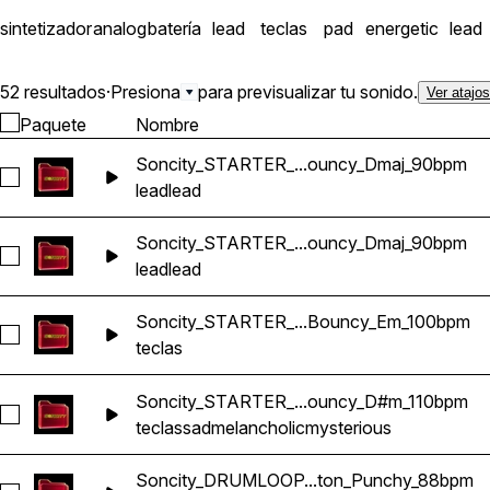
sintetizador
analog
batería
lead
teclas
pad
energetic
lead
52 resultados
·
Presiona
para previsualizar tu sonido.
Ver atajo
Paquete
Nombre
Soncity_STARTER_...ouncy_Dmaj_90bpm
Seleccionar Soncity_STARTER_Fichu_SYNTH_LEAD_Regga
lead
lead
Soncity_STARTER_...ouncy_Dmaj_90bpm
Seleccionar Soncity_STARTER_Fichu_SYNTH_LEAD_2_Reg
lead
lead
Soncity_STARTER_...Bouncy_Em_100bpm
Seleccionar Soncity_STARTER_Arenbi_KEY_Reggaeton_Bo
teclas
Soncity_STARTER_...ouncy_D#m_110bpm
Seleccionar Soncity_STARTER_Lonely_KEY_Reggaeton_Bo
teclas
sad
melancholic
mysterious
Soncity_DRUMLOOP...ton_Punchy_88bpm