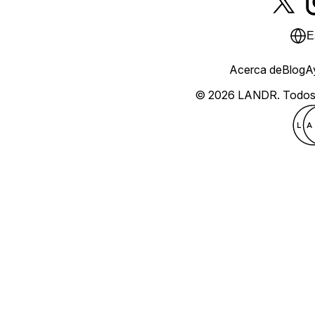
E
Acerca de
Blog
A
© 2026 LANDR.
Todos