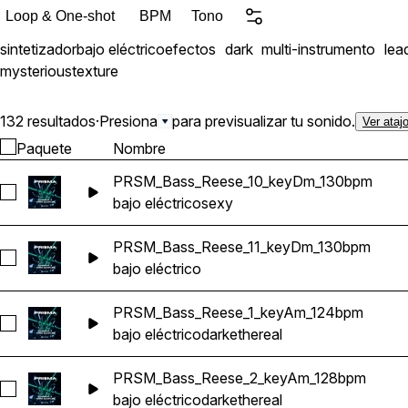
Loop & One-shot
BPM
Tono
sintetizador
bajo eléctrico
efectos
dark
multi-instrumento
lea
mysterious
texture
132 resultados
·
Presiona
para previsualizar tu sonido.
Ver ataj
Paquete
Nombre
PRSM_Bass_Reese_10_keyDm_130bpm
Seleccionar PRSM_Bass_Reese_10_keyDm_130bpm
bajo eléctrico
sexy
PRSM_Bass_Reese_11_keyDm_130bpm
Seleccionar PRSM_Bass_Reese_11_keyDm_130bpm
bajo eléctrico
PRSM_Bass_Reese_1_keyAm_124bpm
Seleccionar PRSM_Bass_Reese_1_keyAm_124bpm
bajo eléctrico
dark
ethereal
PRSM_Bass_Reese_2_keyAm_128bpm
Seleccionar PRSM_Bass_Reese_2_keyAm_128bpm
bajo eléctrico
dark
ethereal