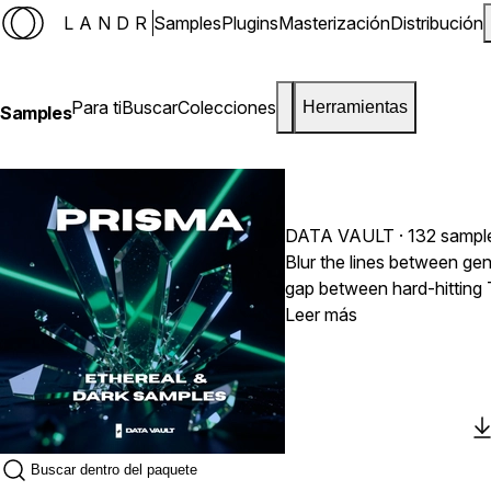
LANDR
Samples
Plugins
Masterización
Distribución
Para ti
Buscar
Colecciones
Herramientas
Samples
DATA VAULT
· 132 sampl
Blur the lines between ge
gap between hard-hitting 
fusion of ethereal sounds
Leer más
Engineered for maximum vers
any production, regardless