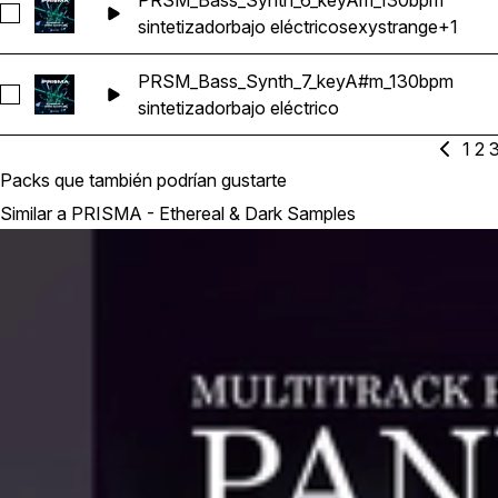
PRSM_Bass_Synth_6_keyAm_130bpm
Seleccionar PRSM_Bass_Synth_6_keyAm_130bpm
sintetizador
bajo eléctrico
sexy
strange
+1
PRSM_Bass_Synth_7_keyA#m_130bpm
Seleccionar PRSM_Bass_Synth_7_keyA#m_130bpm
sintetizador
bajo eléctrico
1
2
Packs que también podrían gustarte
Similar a PRISMA - Ethereal & Dark Samples