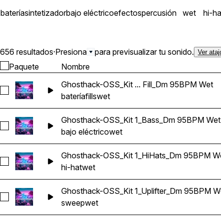
batería
sintetizador
bajo eléctrico
efectos
percusión
wet
hi-ha
656 resultados
·
Presiona
para previsualizar tu sonido.
Ver ataj
Paquete
Nombre
Ghosthack-OSS_Kit ... Fill_Dm 95BPM Wet
Seleccionar Ghosthack-OSS_Kit 1_Drum Fill_Dm 95BPM Wet
batería
fills
wet
Ghosthack-OSS_Kit 1_Bass_Dm 95BPM Wet
Seleccionar Ghosthack-OSS_Kit 1_Bass_Dm 95BPM Wet
bajo eléctrico
wet
Ghosthack-OSS_Kit 1_HiHats_Dm 95BPM W
Seleccionar Ghosthack-OSS_Kit 1_HiHats_Dm 95BPM Wet
hi-hat
wet
Ghosthack-OSS_Kit 1_Uplifter_Dm 95BPM W
Seleccionar Ghosthack-OSS_Kit 1_Uplifter_Dm 95BPM Wet
sweep
wet