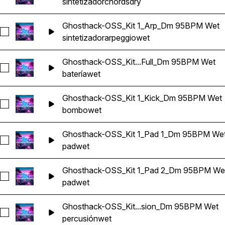
sintetizador
chords
dry
Ghosthack-OSS_Kit 1_Arp_Dm 95BPM Wet
Seleccionar Ghosthack-OSS_Kit 1_Arp_Dm 95BPM Wet
sintetizador
arpeggio
wet
Ghosthack-OSS_Kit...Full_Dm 95BPM Wet
Seleccionar Ghosthack-OSS_Kit 1_Drum Loop Full_Dm 95BP
batería
wet
Ghosthack-OSS_Kit 1_Kick_Dm 95BPM Wet
Seleccionar Ghosthack-OSS_Kit 1_Kick_Dm 95BPM Wet
bombo
wet
Ghosthack-OSS_Kit 1_Pad 1_Dm 95BPM We
Seleccionar Ghosthack-OSS_Kit 1_Pad 1_Dm 95BPM Wet
pad
wet
Ghosthack-OSS_Kit 1_Pad 2_Dm 95BPM We
Seleccionar Ghosthack-OSS_Kit 1_Pad 2_Dm 95BPM Wet
pad
wet
Ghosthack-OSS_Kit...sion_Dm 95BPM Wet
Seleccionar Ghosthack-OSS_Kit 1_Percussion_Dm 95BPM W
percusión
wet