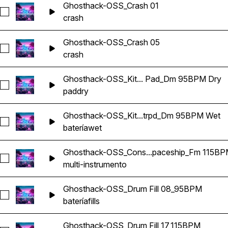
Ghosthack-OSS_Crash 01
Seleccionar Ghosthack-OSS_Crash 01
crash
Ghosthack-OSS_Crash 05
Seleccionar Ghosthack-OSS_Crash 05
crash
Ghosthack-OSS_Kit... Pad_Dm 95BPM Dry
Seleccionar Ghosthack-OSS_Kit 1_Reese Pad_Dm 95BPM Dr
pad
dry
Ghosthack-OSS_Kit...trpd_Dm 95BPM Wet
Seleccionar Ghosthack-OSS_Kit 1_Drum Loop Strpd_Dm 95
batería
wet
Ghosthack-OSS_Cons...paceship_Fm 115B
Seleccionar Ghosthack-OSS_Construction Kit 2_Spaceship_
multi-instrumento
Ghosthack-OSS_Drum Fill 08_95BPM
Seleccionar Ghosthack-OSS_Drum Fill 08_95BPM
batería
fills
Ghosthack-OSS_Drum Fill 17_115BPM