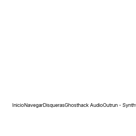
Inicio
Navegar
Disqueras
Ghosthack Audio
Outrun - Synt