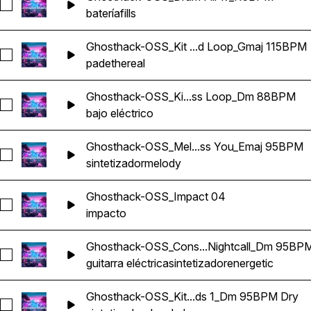
Seleccionar Ghosthack-OSS_Drum Fill 17_115BPM
batería
fills
Ghosthack-OSS_Kit ...d Loop_Gmaj 115BPM
Seleccionar Ghosthack-OSS_Kit City Lights_Pad Loop_Gmaj
pad
ethereal
Ghosthack-OSS_Ki...ss Loop_Dm 88BPM
Seleccionar Ghosthack-OSS_Kit Showdown_Bass Loop_Dm
bajo eléctrico
Ghosthack-OSS_Mel...ss You_Emaj 95BPM
Seleccionar Ghosthack-OSS_Melody Loop Miss You_Emaj 9
sintetizador
melody
Ghosthack-OSS_Impact 04
Seleccionar Ghosthack-OSS_Impact 04
impacto
Ghosthack-OSS_Cons...Nightcall_Dm 95BP
Seleccionar Ghosthack-OSS_Construction Kit 1_Nightcall_D
guitarra eléctrica
sintetizador
energetic
Ghosthack-OSS_Kit...ds 1_Dm 95BPM Dry
Seleccionar Ghosthack-OSS_Kit 1_Chords 1_Dm 95BPM Dry