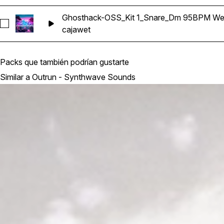
Ghosthack-OSS_Kit 1_Snare_Dm 95BPM We
Seleccionar Ghosthack-OSS_Kit 1_Snare_Dm 95BPM Wet
caja
wet
Packs que también podrían gustarte
Similar a Outrun - Synthwave Sounds