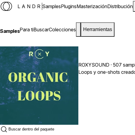
LANDR
Samples
Plugins
Masterización
Distribución
Para ti
Buscar
Colecciones
Herramientas
Samples
ROXYSOUND
· 507 samp
Loops y one‑shots creados