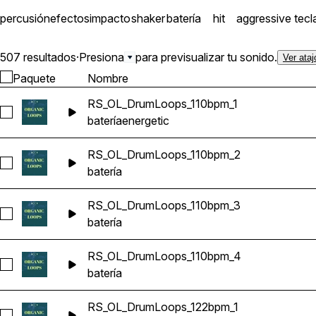
percusión
efectos
impacto
shaker
batería
hit
aggressive
tecl
507 resultados
·
Presiona
para previsualizar tu sonido.
Ver ataj
Paquete
Nombre
RS_OL_DrumLoops_110bpm_1
Seleccionar RS_OL_DrumLoops_110bpm_1
batería
energetic
RS_OL_DrumLoops_110bpm_2
Seleccionar RS_OL_DrumLoops_110bpm_2
batería
RS_OL_DrumLoops_110bpm_3
Seleccionar RS_OL_DrumLoops_110bpm_3
batería
RS_OL_DrumLoops_110bpm_4
Seleccionar RS_OL_DrumLoops_110bpm_4
batería
RS_OL_DrumLoops_122bpm_1