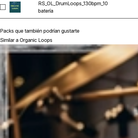
RS_OL_DrumLoops_130bpm_10
Seleccionar RS_OL_DrumLoops_130bpm_10
batería
Packs que también podrían gustarte
Similar a Organic Loops