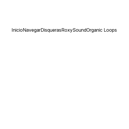
Inicio
Navegar
Disqueras
RoxySound
Organic Loops