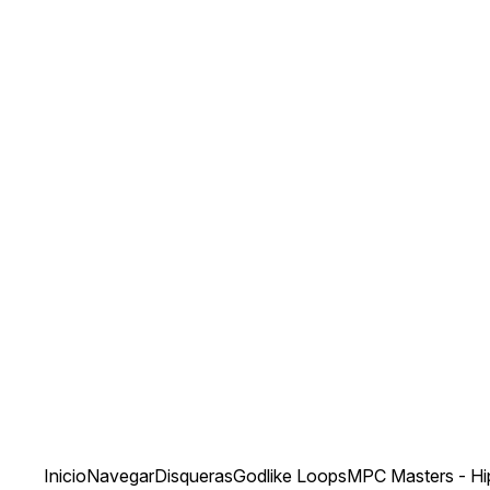
Inicio
Navegar
Disqueras
Godlike Loops
MPC Masters - H