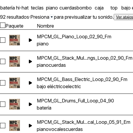
batería
hi-hat
teclas
piano
cuerdas
bombo
caja
top
bajo 
92 resultados
·
Presiona
para previsualizar tu sonido.
Ver atajo
Paquete
Nombre
MPCM_GL_Piano_Loop_02_90_Fm
Seleccionar MPCM_GL_Piano_Loop_02_90_Fm
piano
MPCM_GL_Stack_Mul...ngs_Loop_02_90_Fm
Seleccionar MPCM_GL_Stack_Multi_Piano_Strings_Loop_02_
piano
cuerdas
MPCM_GL_Bass_Electric_Loop_02_90_Fm
Seleccionar MPCM_GL_Bass_Electric_Loop_02_90_Fm
bajo eléctrico
electric
MPCM_GL_Drums_Full_Loop_04_90
Seleccionar MPCM_GL_Drums_Full_Loop_04_90
batería
MPCM_GL_Stack_Mul...cal_Loop_05_91_Em
Seleccionar MPCM_GL_Stack_Multi_Piano_Strings_Vocal_Lo
piano
vocales
cuerdas