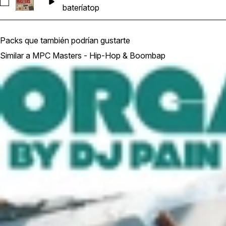
Seleccionar MPCM_GL_Drums_Top_Loop_03_89
batería
top
Packs que también podrían gustarte
Similar a MPC Masters - Hip-Hop & Boombap