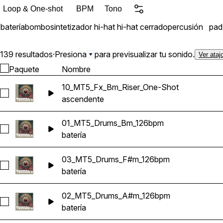
Loop & One-shot
BPM
Tono
batería
bombo
sintetizador
hi-hat
hi-hat cerrado
percusión
pad
139 resultados
·
Presiona
para previsualizar tu sonido.
Ver ataj
Paquete
Nombre
10_MT5_Fx_Bm_Riser_One-Shot
Seleccionar 10_MT5_Fx_Bm_Riser_One-Shot
ascendente
01_MT5_Drums_Bm_126bpm
Seleccionar 01_MT5_Drums_Bm_126bpm
batería
03_MT5_Drums_F#m_126bpm
Seleccionar 03_MT5_Drums_F#m_126bpm
batería
02_MT5_Drums_A#m_126bpm
Seleccionar 02_MT5_Drums_A#m_126bpm
batería