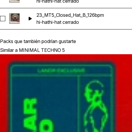
hi-hat
hi-hat cerrado
23_MT5_Closed_Hat_B_126bpm
Seleccionar 23_MT5_Closed_Hat_B_126bpm
hi-hat
hi-hat cerrado
Packs que también podrían gustarte
Similar a MINIMAL TECHNO 5