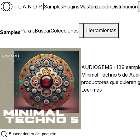
LANDR
Samples
Plugins
Masterización
Distribución
Para ti
Buscar
Colecciones
Herramientas
Samples
AUDIOGEMS
· 139 sampl
Minimal Techno 5 de Audi
productores que quieren g
para el club. Te ayuda a c
Leer más
selección interminable d
diseñados con una identid