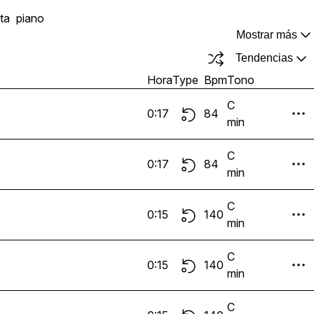
ta
piano
Mostrar más
Tendencias
Hora
Type
Bpm
Tono
C
0:17
84
min
C
0:17
84
min
C
0:15
140
min
C
0:15
140
min
C