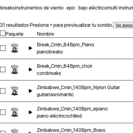
breaks
instrumentos de viento
epic
bajo eléctrico
multi-instr
31 resultados
·
Presiona
para previsualizar tu sonido.
Ver atajos
Paquete
Nombre
Break_Cmin_84Bpm_Piano
Seleccionar Break_Cmin_84Bpm_Piano
piano
breaks
Break_Cmin_84Bpm_choir
Seleccionar Break_Cmin_84Bpm_choir
coro
breaks
Zimbabwe_Cmin_140Bpm_Nylon Guitar
Seleccionar Zimbabwe_Cmin_140Bpm_Nylon Guitar
guitarras
romantic
Zimbabwe_Cmin_140Bpm_epiano
Seleccionar Zimbabwe_Cmin_140Bpm_epiano
piano eléctrico
chilled
Zimbabwe_Cmin_140Bpm_Brass