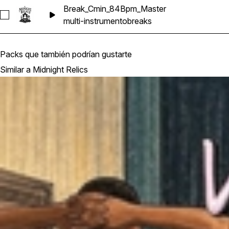
Break_Cmin_84Bpm_Master
Seleccionar Break_Cmin_84Bpm_Master
multi-instrumento
breaks
Packs que también podrían gustarte
Similar a Midnight Relics