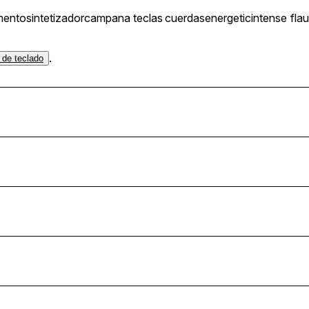
umento
sintetizador
campana
teclas
cuerdas
energetic
intense
flau
.
 de teclado