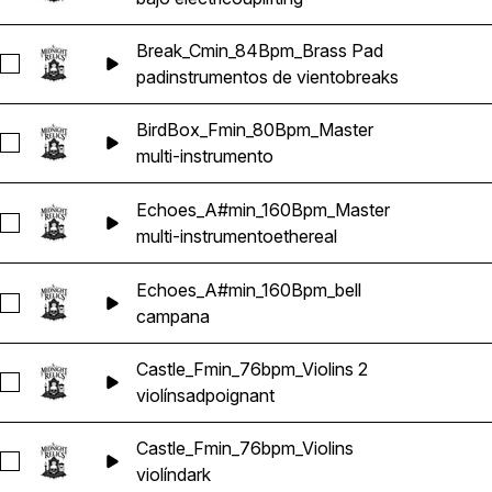
Break_Cmin_84Bpm_Brass Pad
Seleccionar Break_Cmin_84Bpm_Brass Pad
pad
instrumentos de viento
breaks
BirdBox_Fmin_80Bpm_Master
Seleccionar BirdBox_Fmin_80Bpm_Master
multi-instrumento
Echoes_A#min_160Bpm_Master
Seleccionar Echoes_A#min_160Bpm_Master
multi-instrumento
ethereal
Echoes_A#min_160Bpm_bell
Seleccionar Echoes_A#min_160Bpm_bell
campana
Castle_Fmin_76bpm_Violins 2
Seleccionar Castle_Fmin_76bpm_Violins 2
violín
sad
poignant
Castle_Fmin_76bpm_Violins
Seleccionar Castle_Fmin_76bpm_Violins
violín
dark