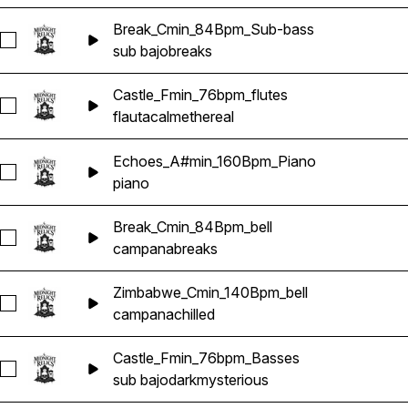
Break_Cmin_84Bpm_Sub-bass
Seleccionar Break_Cmin_84Bpm_Sub-bass
sub bajo
breaks
Castle_Fmin_76bpm_flutes
Seleccionar Castle_Fmin_76bpm_flutes
flauta
calm
ethereal
Echoes_A#min_160Bpm_Piano
Seleccionar Echoes_A#min_160Bpm_Piano
piano
Break_Cmin_84Bpm_bell
Seleccionar Break_Cmin_84Bpm_bell
campana
breaks
Zimbabwe_Cmin_140Bpm_bell
Seleccionar Zimbabwe_Cmin_140Bpm_bell
campana
chilled
Castle_Fmin_76bpm_Basses
Seleccionar Castle_Fmin_76bpm_Basses
sub bajo
dark
mysterious