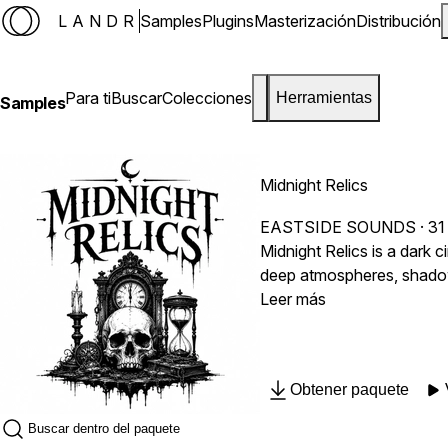
LANDR
Samples
Plugins
Masterización
Distribución
Para ti
Buscar
Colecciones
Herramientas
Samples
Midnight Relics
EASTSIDE SOUNDS
· 31
Midnight Relics is a dark 
deep atmospheres, shadowy
Leer más
Obtener paquete