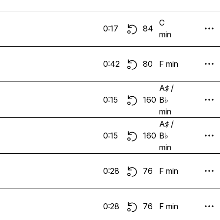
C
0:17
84
min
0:42
80
F min
A♯ /
0:15
160
B♭
min
A♯ /
0:15
160
B♭
min
0:28
76
F min
0:28
76
F min