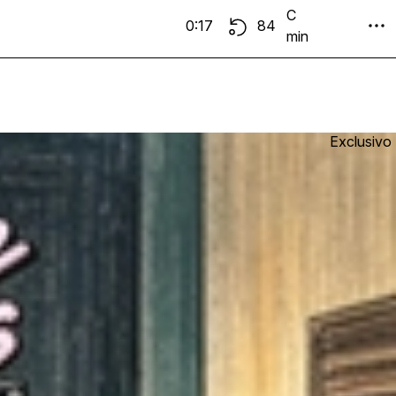
C
0:17
84
min
Exclusivo