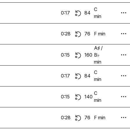
C
0:17
84
min
0:28
76
F min
A♯ /
0:15
160
B♭
min
C
0:17
84
min
C
0:15
140
min
0:28
76
F min