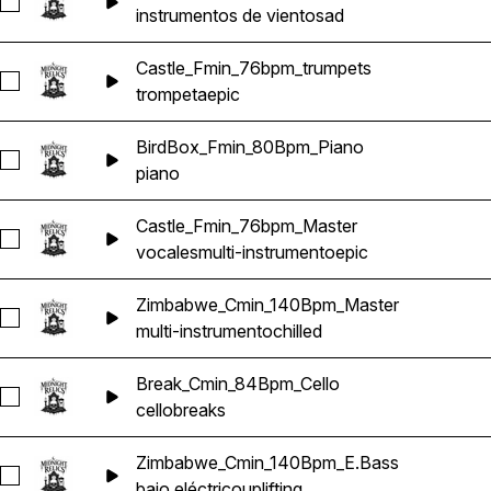
Seleccionar Zimbabwe_Cmin_140Bpm_Brass
instrumentos de viento
sad
Castle_Fmin_76bpm_trumpets
Seleccionar Castle_Fmin_76bpm_trumpets
trompeta
epic
BirdBox_Fmin_80Bpm_Piano
Seleccionar BirdBox_Fmin_80Bpm_Piano
piano
Castle_Fmin_76bpm_Master
Seleccionar Castle_Fmin_76bpm_Master
vocales
multi-instrumento
epic
Zimbabwe_Cmin_140Bpm_Master
Seleccionar Zimbabwe_Cmin_140Bpm_Master
multi-instrumento
chilled
Break_Cmin_84Bpm_Cello
Seleccionar Break_Cmin_84Bpm_Cello
cello
breaks
Zimbabwe_Cmin_140Bpm_E.Bass
Seleccionar Zimbabwe_Cmin_140Bpm_E.Bass
bajo eléctrico
uplifting