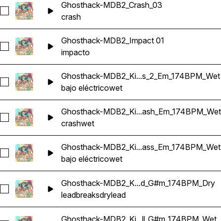
Ghosthack-MDB2_Crash_03
Seleccionar Ghosthack-MDB2_Crash_03
crash
Ghosthack-MDB2_Impact 01
Seleccionar Ghosthack-MDB2_Impact 01
impacto
Ghosthack-MDB2_Ki...s_2_Em_174BPM_Wet
Seleccionar Ghosthack-MDB2_Kit 1_Bass_2_Em_174BPM_We
bajo eléctrico
wet
Ghosthack-MDB2_Ki...ash_Em_174BPM_Wet
Seleccionar Ghosthack-MDB2_Kit 1_Crash_Em_174BPM_Wet
crash
wet
Ghosthack-MDB2_Ki...ass_Em_174BPM_Wet
Seleccionar Ghosthack-MDB2_Kit 1_Reese Bass_Em_174BP
bajo eléctrico
wet
Ghosthack-MDB2_K...d_G#m_174BPM_Dry
Seleccionar Ghosthack-MDB2_Kit 2_Break_Lead_G#m_174B
lead
breaks
dry
lead
Ghosthack-MDB2_Ki...ll_G#m_174BPM_Wet