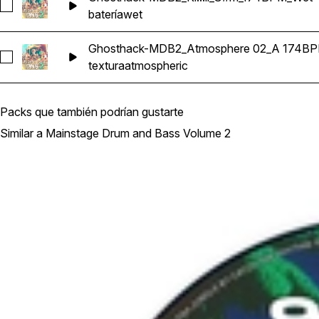
Seleccionar Ghosthack-MDB2_Kit 2_Drum Full_G#m_174BPM
batería
wet
Ghosthack-MDB2_Atmosphere 02_A 174B
Seleccionar Ghosthack-MDB2_Atmosphere 02_A 174BPM
textura
atmospheric
Packs que también podrían gustarte
Similar a Mainstage Drum and Bass Volume 2