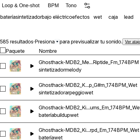
familiar structures turn ch
Loop & One-shot
BPM
Tono
through synchronized move
batería
sintetizador
bajo eléctrico
efectos
wet
caja
lead
Mainstage Drum and Bass V
from scratch by professio
585 resultados
·
Presiona
para previsualizar tu sonido.
Ver ataj
Paquete
Nombre
Ghosthack-MDB2_Me...Riptide_Fm_174BPM
Seleccionar Ghosthack-MDB2_Melody Loop_Riptide_Fm_17
sintetizador
melody
Ghosthack-MDB2_K...p_G#m_174BPM_Wet
Seleccionar Ghosthack-MDB2_Kit 2_Arp_G#m_174BPM_Wet
sintetizador
arpeggio
wet
Ghosthack-MDB2_Ki...ums_Em_174BPM_We
Seleccionar Ghosthack-MDB2_Kit 1_BuildUp_Drums_Em_17
batería
buildup
wet
Ghosthack-MDB2_Ki...rpd_Em_174BPM_Wet
Seleccionar Ghosthack-MDB2_Kit 1_Drum Loop_2_Strpd_Em
batería
wet