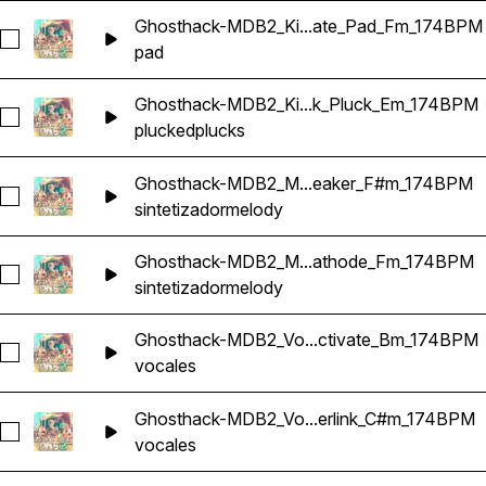
Ghosthack-MDB2_Ki...ate_Pad_Fm_174BPM
Seleccionar Ghosthack-MDB2_Kit_Elevate_Pad_Fm_174BPM
pad
Ghosthack-MDB2_Ki...k_Pluck_Em_174BPM
Seleccionar Ghosthack-MDB2_Kit_Interlock_Pluck_Em_174B
plucked
plucks
Ghosthack-MDB2_M...eaker_F#m_174BPM
Seleccionar Ghosthack-MDB2_Melody Loop_Breaker_F#m_
sintetizador
melody
Ghosthack-MDB2_M...athode_Fm_174BPM
Seleccionar Ghosthack-MDB2_Melody Loop_Cathode_Fm_1
sintetizador
melody
Ghosthack-MDB2_Vo...ctivate_Bm_174BPM
Seleccionar Ghosthack-MDB2_Vocal Loop_Activate_Bm_17
vocales
Ghosthack-MDB2_Vo...erlink_C#m_174BPM
Seleccionar Ghosthack-MDB2_Vocal Loop_Interlink_C#m_17
vocales