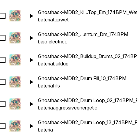
Ghosthack-MDB2_Ki...Top_Em_174BPM_We
Seleccionar Ghosthack-MDB2_Kit 1_Drum Loop_2_Top_Em_
batería
top
wet
Ghosthack-MDB2_...entum_Dm_174BPM
Seleccionar Ghosthack-MDB2_Bass Loop_Momentum_Dm_
bajo eléctrico
Ghosthack-MDB2_Buildup_Drums_02_174B
Seleccionar Ghosthack-MDB2_Buildup_Drums_02_174BPM
batería
buildup
Ghosthack-MDB2_Drum Fill_10_174BPM
Seleccionar Ghosthack-MDB2_Drum Fill_10_174BPM
batería
fills
Ghosthack-MDB2_Drum Loop_02_174BPM_F
Seleccionar Ghosthack-MDB2_Drum Loop_02_174BPM_Full
batería
aggressive
energetic
Ghosthack-MDB2_Drum Loop_13_174BPM_Fu
Seleccionar Ghosthack-MDB2_Drum Loop_13_174BPM_Full
batería