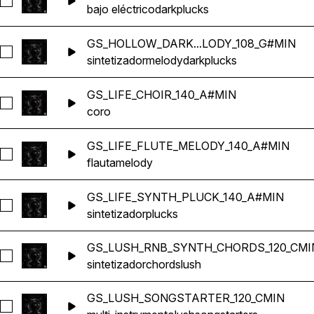
Seleccionar GS_HOLLOW_DARK_PLUCK_BASS_108_G#MIN
bajo eléctrico
dark
plucks
GS_HOLLOW_DARK...LODY_108_G#MIN
Seleccionar GS_HOLLOW_DARK_SYNTH_PLUCK_MELODY_
sintetizador
melody
dark
plucks
GS_LIFE_CHOIR_140_A#MIN
Seleccionar GS_LIFE_CHOIR_140_A#MIN
coro
GS_LIFE_FLUTE_MELODY_140_A#MIN
Seleccionar GS_LIFE_FLUTE_MELODY_140_A#MIN
flauta
melody
GS_LIFE_SYNTH_PLUCK_140_A#MIN
Seleccionar GS_LIFE_SYNTH_PLUCK_140_A#MIN
sintetizador
plucks
GS_LUSH_RNB_SYNTH_CHORDS_120_CMI
Seleccionar GS_LUSH_RNB_SYNTH_CHORDS_120_CMIN
sintetizador
chords
lush
GS_LUSH_SONGSTARTER_120_CMIN
Seleccionar GS_LUSH_SONGSTARTER_120_CMIN