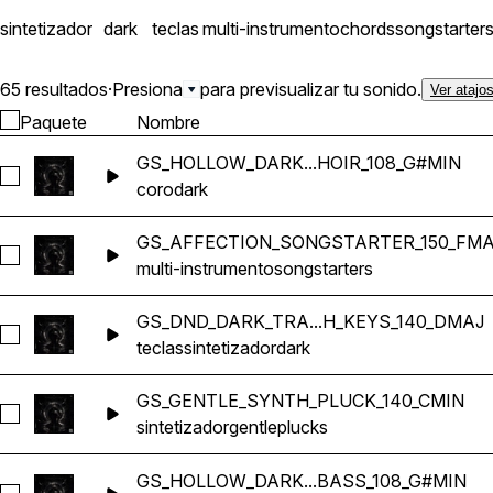
sintetizador
dark
teclas
multi-instrumento
chords
songstarter
65 resultados
·
Presiona
para previsualizar tu sonido.
Ver atajo
Paquete
Nombre
GS_HOLLOW_DARK...HOIR_108_G#MIN
Seleccionar GS_HOLLOW_DARK_CHURCH_CHOIR_108_G#M
coro
dark
GS_AFFECTION_SONGSTARTER_150_FMA
Seleccionar GS_AFFECTION_SONGSTARTER_150_FMAJ
multi-instrumento
songstarters
GS_DND_DARK_TRA...H_KEYS_140_DMAJ
Seleccionar GS_DND_DARK_TRAP_SYNTH_KEYS_140_DMA
teclas
sintetizador
dark
GS_GENTLE_SYNTH_PLUCK_140_CMIN
Seleccionar GS_GENTLE_SYNTH_PLUCK_140_CMIN
sintetizador
gentle
plucks
GS_HOLLOW_DARK...BASS_108_G#MIN