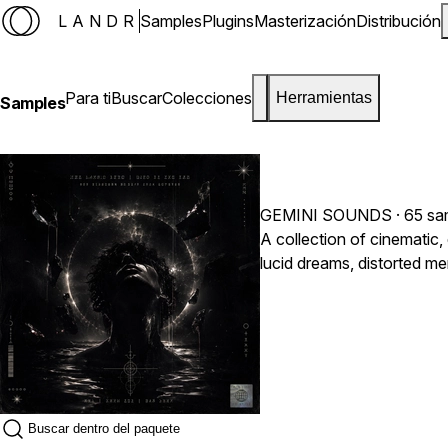
LANDR
Samples
Plugins
Masterización
Distribución
Para ti
Buscar
Colecciones
Herramientas
Samples
GEMINI SOUNDS
· 65 sa
A collection of cinematic,
lucid dreams, distorted me