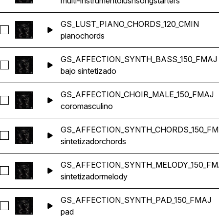
multi-instrumento
lush
songstarters
GS_LUST_PIANO_CHORDS_120_CMIN
Seleccionar GS_LUST_PIANO_CHORDS_120_CMIN
piano
chords
GS_AFFECTION_SYNTH_BASS_150_FMAJ
Seleccionar GS_AFFECTION_SYNTH_BASS_150_FMAJ
bajo sintetizado
GS_AFFECTION_CHOIR_MALE_150_FMAJ
Seleccionar GS_AFFECTION_CHOIR_MALE_150_FMAJ
coro
masculino
GS_AFFECTION_SYNTH_CHORDS_150_FM
Seleccionar GS_AFFECTION_SYNTH_CHORDS_150_FMAJ
sintetizador
chords
GS_AFFECTION_SYNTH_MELODY_150_FM
Seleccionar GS_AFFECTION_SYNTH_MELODY_150_FMAJ
sintetizador
melody
GS_AFFECTION_SYNTH_PAD_150_FMAJ
Seleccionar GS_AFFECTION_SYNTH_PAD_150_FMAJ
pad