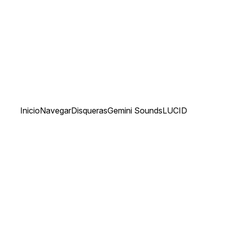
Inicio
Navegar
Disqueras
Gemini Sounds
LUCID