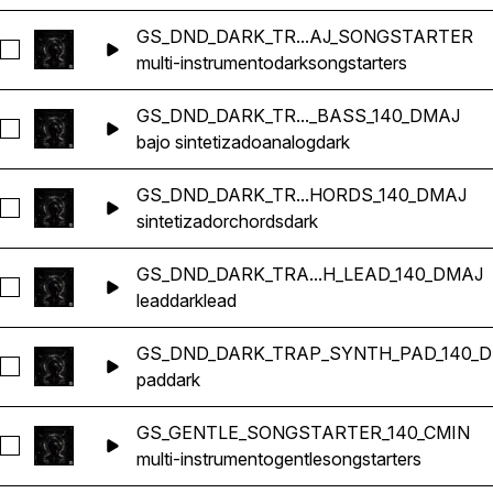
GS_DND_DARK_TR...AJ_SONGSTARTER
Seleccionar GS_DND_DARK_TRAP_140_DMAJ_SONGSTAR
multi-instrumento
dark
songstarters
GS_DND_DARK_TR..._BASS_140_DMAJ
Seleccionar GS_DND_DARK_TRAP_ANALOG_SYNTH_BASS
bajo sintetizado
analog
dark
GS_DND_DARK_TR...HORDS_140_DMAJ
Seleccionar GS_DND_DARK_TRAP_SYNTH_CHORDS_140_
sintetizador
chords
dark
GS_DND_DARK_TRA...H_LEAD_140_DMAJ
Seleccionar GS_DND_DARK_TRAP_SYNTH_LEAD_140_DMA
lead
dark
lead
GS_DND_DARK_TRAP_SYNTH_PAD_140_
Seleccionar GS_DND_DARK_TRAP_SYNTH_PAD_140_DMAJ
pad
dark
GS_GENTLE_SONGSTARTER_140_CMIN
Seleccionar GS_GENTLE_SONGSTARTER_140_CMIN
multi-instrumento
gentle
songstarters