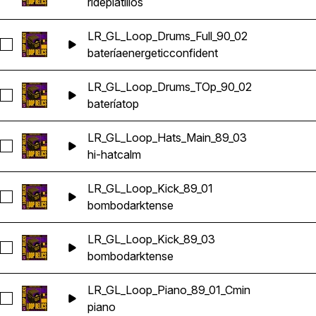
ride
platillos
LR_GL_Loop_Drums_Full_90_02
Seleccionar LR_GL_Loop_Drums_Full_90_02
batería
energetic
confident
LR_GL_Loop_Drums_TOp_90_02
Seleccionar LR_GL_Loop_Drums_TOp_90_02
batería
top
LR_GL_Loop_Hats_Main_89_03
Seleccionar LR_GL_Loop_Hats_Main_89_03
hi-hat
calm
LR_GL_Loop_Kick_89_01
Seleccionar LR_GL_Loop_Kick_89_01
bombo
dark
tense
LR_GL_Loop_Kick_89_03
Seleccionar LR_GL_Loop_Kick_89_03
bombo
dark
tense
LR_GL_Loop_Piano_89_01_Cmin
Seleccionar LR_GL_Loop_Piano_89_01_Cmin
piano