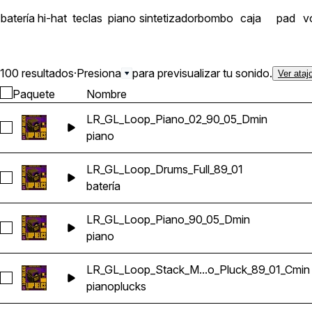
batería
hi-hat
teclas
piano
sintetizador
bombo
caja
pad
v
100 resultados
·
Presiona
para previsualizar tu sonido.
Ver ataj
Paquete
Nombre
LR_GL_Loop_Piano_02_90_05_Dmin
Seleccionar LR_GL_Loop_Piano_02_90_05_Dmin
piano
LR_GL_Loop_Drums_Full_89_01
Seleccionar LR_GL_Loop_Drums_Full_89_01
batería
LR_GL_Loop_Piano_90_05_Dmin
Seleccionar LR_GL_Loop_Piano_90_05_Dmin
piano
LR_GL_Loop_Stack_M...o_Pluck_89_01_Cmin
Seleccionar LR_GL_Loop_Stack_Multiinstrument_Piano_Pluck
piano
plucks