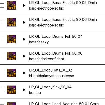
LR_GL_Loop_Bass_Electric_90_05_Dmin
Seleccionar LR_GL_Loop_Bass_Electric_90_05_Dmin
bajo eléctrico
electric
LR_GL_Loop_Bass_Electric_90_06_Dmin
Seleccionar LR_GL_Loop_Bass_Electric_90_06_Dmin
bajo eléctrico
electric
LR_GL_Loop_Drums_Full_90_04
Seleccionar LR_GL_Loop_Drums_Full_90_04
batería
sexy
LR_GL_Loop_Drums_Full_90_06
Seleccionar LR_GL_Loop_Drums_Full_90_06
batería
dark
confident
LR_GL_Loop_Hats_90_02
Seleccionar LR_GL_Loop_Hats_90_02
hi-hat
dark
mysterious
tense
LR_GL_Loop_Kick_90_04
Seleccionar LR_GL_Loop_Kick_90_04
bombo
LR_GL_Loop_Lead_Acoustic_89_01_Cmin