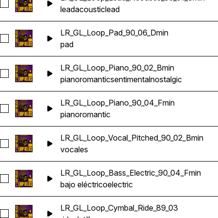
Seleccionar LR_GL_Loop_Lead_Acoustic_89_01_Cmin
lead
acoustic
lead
LR_GL_Loop_Pad_90_06_Dmin
Seleccionar LR_GL_Loop_Pad_90_06_Dmin
pad
LR_GL_Loop_Piano_90_02_Bmin
Seleccionar LR_GL_Loop_Piano_90_02_Bmin
piano
romantic
sentimental
nostalgic
LR_GL_Loop_Piano_90_04_Fmin
Seleccionar LR_GL_Loop_Piano_90_04_Fmin
piano
romantic
LR_GL_Loop_Vocal_Pitched_90_02_Bmin
Seleccionar LR_GL_Loop_Vocal_Pitched_90_02_Bmin
vocales
LR_GL_Loop_Bass_Electric_90_04_Fmin
Seleccionar LR_GL_Loop_Bass_Electric_90_04_Fmin
bajo eléctrico
electric
LR_GL_Loop_Cymbal_Ride_89_03
Seleccionar LR_GL_Loop_Cymbal_Ride_89_03