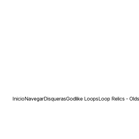
Inicio
Navegar
Disqueras
Godlike Loops
Loop Relics - Ol