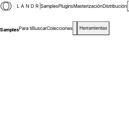
LANDR
Samples
Plugins
Masterización
Distribución
Para ti
Buscar
Colecciones
Herramientas
Samples