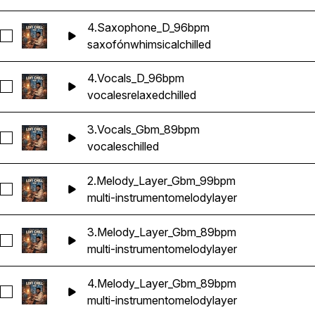
4.Saxophone_D_96bpm
Seleccionar 4.Saxophone_D_96bpm
saxofón
whimsical
chilled
4.Vocals_D_96bpm
Seleccionar 4.Vocals_D_96bpm
vocales
relaxed
chilled
3.Vocals_Gbm_89bpm
Seleccionar 3.Vocals_Gbm_89bpm
vocales
chilled
2.Melody_Layer_Gbm_99bpm
Seleccionar 2.Melody_Layer_Gbm_99bpm
multi-instrumento
melody
layer
3.Melody_Layer_Gbm_89bpm
Seleccionar 3.Melody_Layer_Gbm_89bpm
multi-instrumento
melody
layer
4.Melody_Layer_Gbm_89bpm
Seleccionar 4.Melody_Layer_Gbm_89bpm
multi-instrumento
melody
layer