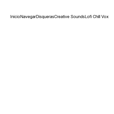
Inicio
Navegar
Disqueras
Creative Sounds
Lofi Chill Vox