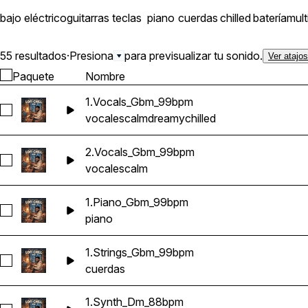
bajo eléctrico
guitarras
teclas
piano
cuerdas
chilled
batería
mult
55 resultados
·
Presiona
para previsualizar tu sonido.
Ver atajo
Paquete
Nombre
1.Vocals_Gbm_99bpm
Seleccionar 1.Vocals_Gbm_99bpm
vocales
calm
dreamy
chilled
2.Vocals_Gbm_99bpm
Seleccionar 2.Vocals_Gbm_99bpm
vocales
calm
1.Piano_Gbm_99bpm
Seleccionar 1.Piano_Gbm_99bpm
piano
1.Strings_Gbm_99bpm
Seleccionar 1.Strings_Gbm_99bpm
cuerdas
1.Synth_Dm_88bpm