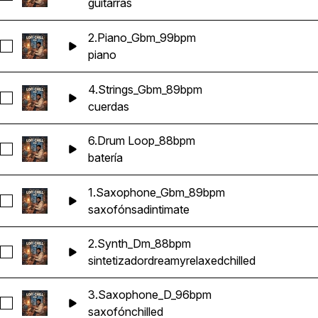
guitarras
2.Piano_Gbm_99bpm
Seleccionar 2.Piano_Gbm_99bpm
piano
4.Strings_Gbm_89bpm
Seleccionar 4.Strings_Gbm_89bpm
cuerdas
6.Drum Loop_88bpm
Seleccionar 6.Drum Loop_88bpm
batería
1.Saxophone_Gbm_89bpm
Seleccionar 1.Saxophone_Gbm_89bpm
saxofón
sad
intimate
2.Synth_Dm_88bpm
Seleccionar 2.Synth_Dm_88bpm
sintetizador
dreamy
relaxed
chilled
3.Saxophone_D_96bpm
Seleccionar 3.Saxophone_D_96bpm
saxofón
chilled