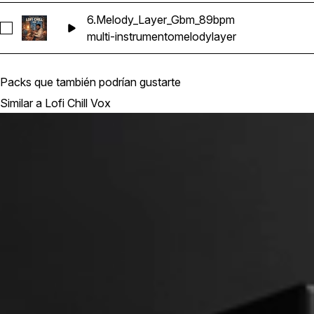
6.Melody_Layer_Gbm_89bpm
Seleccionar 6.Melody_Layer_Gbm_89bpm
multi-instrumento
melody
layer
Packs que también podrían gustarte
Similar a Lofi Chill Vox