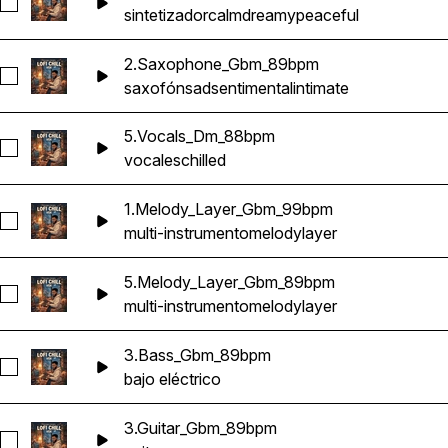
Seleccionar 1.Synth_Dm_88bpm
sintetizador
calm
dreamy
peaceful
2.Saxophone_Gbm_89bpm
Seleccionar 2.Saxophone_Gbm_89bpm
saxofón
sad
sentimental
intimate
5.Vocals_Dm_88bpm
Seleccionar 5.Vocals_Dm_88bpm
vocales
chilled
1.Melody_Layer_Gbm_99bpm
Seleccionar 1.Melody_Layer_Gbm_99bpm
multi-instrumento
melody
layer
5.Melody_Layer_Gbm_89bpm
Seleccionar 5.Melody_Layer_Gbm_89bpm
multi-instrumento
melody
layer
3.Bass_Gbm_89bpm
Seleccionar 3.Bass_Gbm_89bpm
bajo eléctrico
3.Guitar_Gbm_89bpm
Seleccionar 3.Guitar_Gbm_89bpm