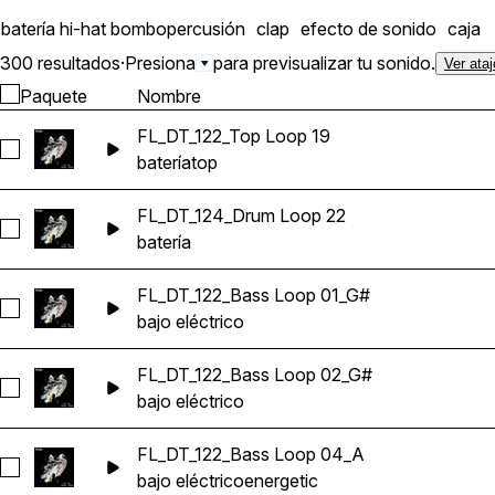
batería
hi-hat
bombo
percusión
clap
efecto de sonido
caja
300 resultados
·
Presiona
para previsualizar tu sonido.
Ver ata
Paquete
Nombre
FL_DT_122_Top Loop 19
Seleccionar FL_DT_122_Top Loop 19
batería
top
FL_DT_124_Drum Loop 22
Seleccionar FL_DT_124_Drum Loop 22
batería
FL_DT_122_Bass Loop 01_G#
Seleccionar FL_DT_122_Bass Loop 01_G#
bajo eléctrico
FL_DT_122_Bass Loop 02_G#
Seleccionar FL_DT_122_Bass Loop 02_G#
bajo eléctrico
FL_DT_122_Bass Loop 04_A
Seleccionar FL_DT_122_Bass Loop 04_A
bajo eléctrico
energetic