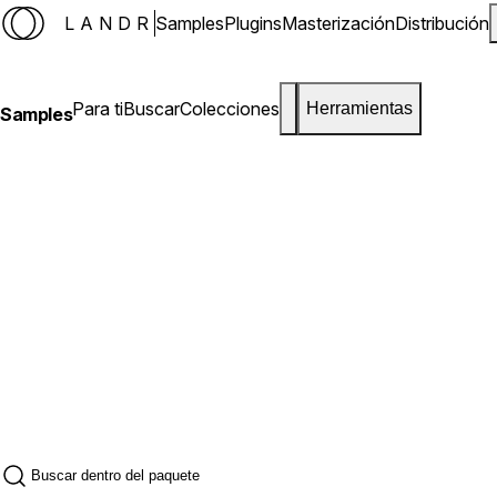
LANDR
Samples
Plugins
Masterización
Distribución
Para ti
Buscar
Colecciones
Herramientas
Samples