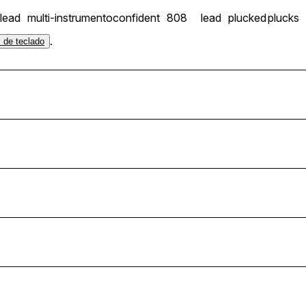
lead
multi-instrumento
confident
808
lead
plucked
plucks
.
s de teclado
pm
pm
22bpm