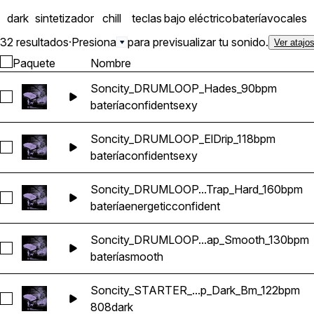
dark
sintetizador
chill
teclas
bajo eléctrico
batería
vocales
32 resultados
·
Presiona
para previsualizar tu sonido.
Ver atajo
Paquete
Nombre
Soncity_DRUMLOOP_Hades_90bpm
Seleccionar Soncity_DRUMLOOP_Hades_90bpm
batería
confident
sexy
Soncity_DRUMLOOP_ElDrip_118bpm
Seleccionar Soncity_DRUMLOOP_ElDrip_118bpm
batería
confident
sexy
Soncity_DRUMLOOP...Trap_Hard_160bpm
Seleccionar Soncity_DRUMLOOP_dontmind_Trap_Hard_160b
batería
energetic
confident
Soncity_DRUMLOOP...ap_Smooth_130bpm
Seleccionar Soncity_DRUMLOOP_PlanB_Trap_Smooth_130b
batería
smooth
Soncity_STARTER_...p_Dark_Bm_122bpm
Seleccionar Soncity_STARTER_Badbo_808_Trap_Dark_Bm_1
808
dark