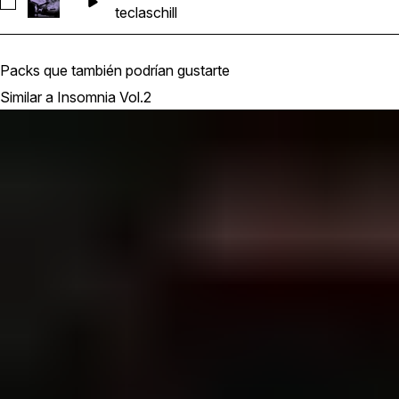
Seleccionar Soncity_STARTER_ilyou_Keys_Trap_Chill_Am_14
teclas
chill
Packs que también podrían gustarte
Similar a Insomnia Vol.2