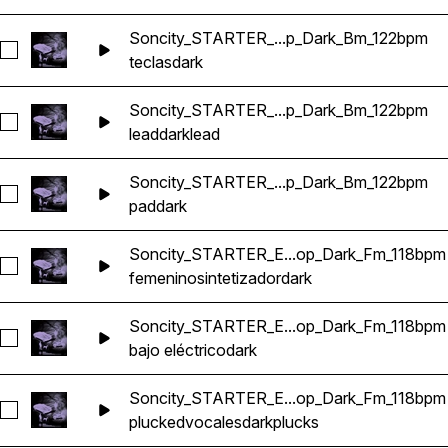
Soncity_STARTER_...p_Dark_Bm_122bpm
Seleccionar Soncity_STARTER_Badbo_KEY_Trap_Dark_Bm_
teclas
dark
Soncity_STARTER_...p_Dark_Bm_122bpm
Seleccionar Soncity_STARTER_Badbo_SYNTH_LEAD_Trap_
lead
dark
lead
Soncity_STARTER_...p_Dark_Bm_122bpm
Seleccionar Soncity_STARTER_Badbo_PAD_Trap_Dark_Bm_
pad
dark
Soncity_STARTER_E...op_Dark_Fm_118bpm
Seleccionar Soncity_STARTER_ElDrip_HipHop_Dark_Fm_118
femenino
sintetizador
dark
Soncity_STARTER_E...op_Dark_Fm_118bpm
Seleccionar Soncity_STARTER_ElDrip_Bass_HipHop_Dark_F
bajo eléctrico
dark
Soncity_STARTER_E...op_Dark_Fm_118bpm
Seleccionar Soncity_STARTER_ElDrip_Pluck_HipHop_Dark_
plucked
vocales
dark
plucks