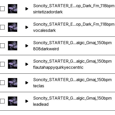
Soncity_STARTER_E...op_Dark_Fm_118bpm
Seleccionar Soncity_STARTER_ElDrip_Synth_HipHop_Dark_
sintetizador
dark
Soncity_STARTER_E...op_Dark_Fm_118bpm
Seleccionar Soncity_STARTER_ElDrip_Vocals_HipHop_Dark
vocales
dark
Soncity_STARTER_G...algic_Gmaj_150bpm
Seleccionar Soncity_STARTER_Geniuz_808_Trap_Nostalgic_
808
dark
weird
Soncity_STARTER_G...algic_Gmaj_150bpm
Seleccionar Soncity_STARTER_Geniuz_FLUTE_Trap_Nostalg
flauta
happy
quirky
eccentric
Soncity_STARTER_G...algic_Gmaj_150bpm
Seleccionar Soncity_STARTER_Geniuz_KEY_Trap_Nostalgic
teclas
Soncity_STARTER_G...algic_Gmaj_150bpm
Seleccionar Soncity_STARTER_Geniuz_SYNTH_LEAD_Trap_N
lead
lead