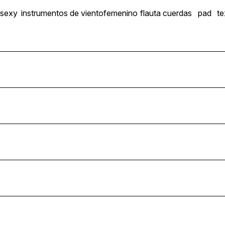
sexy
instrumentos de viento
femenino
flauta
cuerdas
pad
te