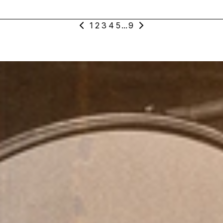
1
2
3
4
5
...
9