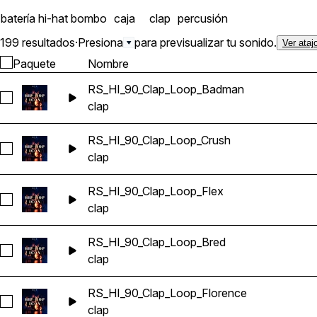
batería
hi-hat
bombo
caja
clap
percusión
199 resultados
·
Presiona
para previsualizar tu sonido.
Ver ataj
Paquete
Nombre
RS_HI_90_Clap_Loop_Badman
Seleccionar RS_HI_90_Clap_Loop_Badman
clap
RS_HI_90_Clap_Loop_Crush
Seleccionar RS_HI_90_Clap_Loop_Crush
clap
RS_HI_90_Clap_Loop_Flex
Seleccionar RS_HI_90_Clap_Loop_Flex
clap
RS_HI_90_Clap_Loop_Bred
Seleccionar RS_HI_90_Clap_Loop_Bred
clap
RS_HI_90_Clap_Loop_Florence
Seleccionar RS_HI_90_Clap_Loop_Florence
clap