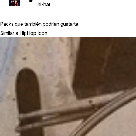
Seleccionar RS_HI_90_Hat_Loop_Beans_1
hi-hat
Packs que también podrían gustarte
Similar a HipHop Icon