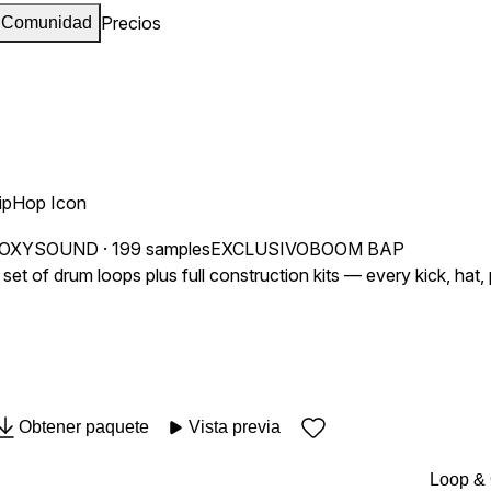
Precios
Comunidad
ipHop Icon
OXYSOUND
· 199 samples
EXCLUSIVO
BOOM BAP
 set of drum loops plus full construction kits — every kick, hat
Obtener paquete
Vista previa
Loop &