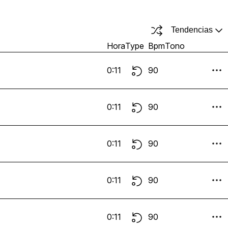
Tendencias
Hora
Type
Bpm
Tono
0:11
90
0:11
90
0:11
90
0:11
90
0:11
90