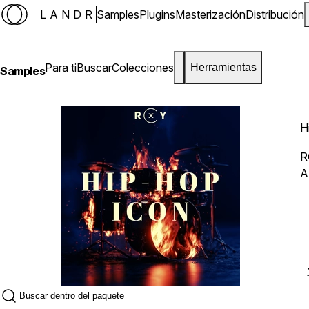
LANDR
Samples
Plugins
Masterización
Distribución
Para ti
Buscar
Colecciones
Herramientas
Samples
H
R
A